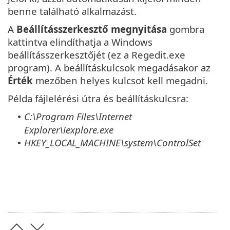
benne található alkalmazást.
A
Beállításszerkesztő megnyitása
gombra
kattintva elindíthatja a Windows
beállításszerkesztőjét (ez a Regedit.exe
program). A beállításkulcsok megadásakor az
Érték
mezőben helyes kulcsot kell megadni.
Példa fájlelérési útra és beállításkulcsra:
C:\Program Files\Internet
•
Explorer\iexplore.exe
HKEY_LOCAL_MACHINE\system\ControlSet
•