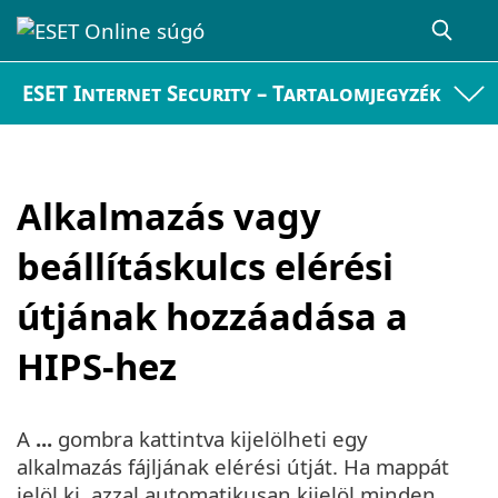
ESET Internet Security – Tartalomjegyzék
Alkalmazás vagy
beállításkulcs elérési
útjának hozzáadása a
HIPS-hez
A
...
gombra kattintva kijelölheti egy
alkalmazás fájljának elérési útját. Ha mappát
jelöl ki, azzal automatikusan kijelöl minden