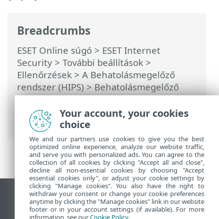
Breadcrumbs
ESET Online súgó
>
ESET Internet
Security
>
További beállítások
>
Ellenőrzések
>
A Behatolásmegelőző
rendszer (HIPS)
>
Behatolásmegelőző
rendszer szabályainak kezelése
>
Alkalmazás vagy beállításkulcs elérési
Your account, your cookies
útjának hozzáadása a HIPS-hez
choice
We and our partners use cookies to give you the best
optimized online experience, analyze our website traffic,
and serve you with personalized ads. You can agree to the
collection of all cookies by clicking "Accept all and close",
decline all non-essential cookies by choosing "Accept
essential cookies only", or adjust your cookie settings by
clicking "Manage cookies". You also have the right to
withdraw your consent or change your cookie preferences
Asztali webhely megtekintése
anytime by clicking the "Manage cookies" link in our website
footer or in your account settings (if available). For more
End of Life
information, see our
Cookie Policy
.