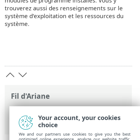
modules de programme installés. Vous y
trouverez aussi des renseignements sur le
système d'exploitation et les ressources du
système.
Fil d'Ariane
Aide en ligne d'ESET
>
ESET Internet
Security
>
Démarrage
> Icône de zone de
Your account, your cookies
notification Windows
choice
We and our partners use cookies to give you the best
optimized online experience, analyze our website traffic,