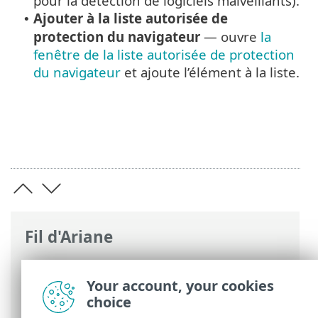
pour la détection de logiciels malveillants).
Ajouter à la liste autorisée de
•
protection du navigateur
— ouvre
la
fenêtre de la liste autorisée de protection
du navigateur
et ajoute l’élément à la liste.
Fil d'Ariane
Aide en ligne d'ESET
>
ESET Internet
Security
>
Utilisation de ESET Internet
Your account, your cookies
Security
>
Outils
> Fichiers journaux
choice