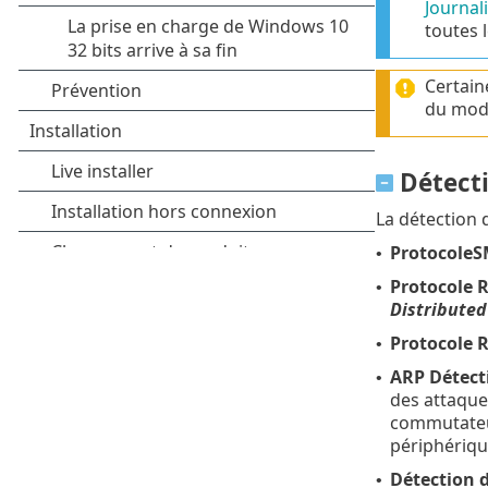
Journal
toutes 
Certain
du modu
Détecti
La détection 
Protocole
•
Protocole 
•
Distribute
Protocole 
•
ARP Détect
•
des attaque
commutateur 
périphériqu
Détection 
•