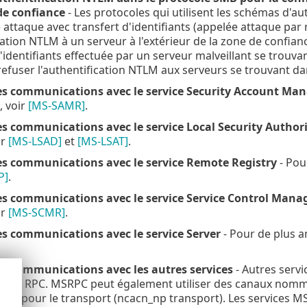
de confiance
- Les protocoles qui utilisent les schémas d'a
e attaque avec transfert d'identifiants (appelée attaque par
cation NTLM à un serveur à l'extérieur de la zone de confian
d'identifiants effectuée par un serveur malveillant se trouv
efuser l'authentification NTLM aux serveurs se trouvant da
les communications avec le service Security Account Ma
, voir
[MS-SAMR]
.
es communications avec le service Local Security Author
ir
[MS-LSAD]
et
[MS-LSAT]
.
les communications avec le service Remote Registry
- Pou
P]
.
es communications avec le service Service Control Mana
ir
[MS-SCMR]
.
es communications avec le service Server
- Pour de plus a
es communications avec les autres services
- Autres serv
CE RPC. MSRPC peut également utiliser des canaux nommé
seau) pour le transport (ncacn_np transport). Les services 