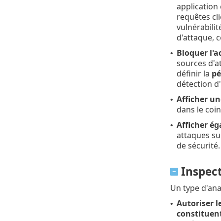
application
requêtes cli
vulnérabilit
d'attaque, 
Bloquer l'a
•
sources d'a
définir la
pé
détection d
Afficher un
•
dans le coin
Afficher ég
•
attaques sur
de sécurité.
Inspect
Un type d'ana
Autoriser l
•
constituent