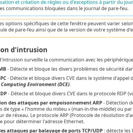
isation et création de règles ou d'exceptions à partir du jou
les communications bloquées dans le journal de pare-feu.
es options spécifiques de cette fenêtre peuvent varier selon 
le de pare-feu ainsi que de la version de votre système d'e
on d'intrusion
d'intrusion surveille la communication avec les périphérique
SMB
- Détecte et bloque les divers problèmes de sécurité da
RPC
- Détecte et bloque divers CVE dans le système d'appel 
d Computing Environment (DCE)
.
RDP
- Détecte et bloque divers CVE dans le protocole RDP (vo
ion des attaques par empoisonnement ARP
- Détection 
s de type « l'homme du milieu » (man-in-the-middle) ou par 
de réseau. Le protocole ARP (Protocole de résolution d'adre
e pour déterminer l'adresse Ethernet.
des attaques par balayage de ports TCP/UDP
: détecte les