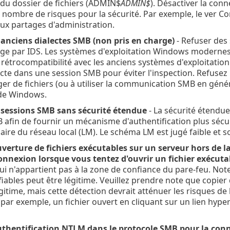
 du dossier de fichiers (ADMIN$
ADMIN$
). Désactiver la con
nombre de risques pour la sécurité. Par exemple, le ver Con
ux partages d'administration.
 anciens dialectes SMB (non pris en charge)
- Refuser des 
rge par IDS. Les systèmes d'exploitation Windows modernes
a rétrocompatibilité avec les anciens systèmes d'exploitatio
cte dans une session SMB pour éviter l'inspection. Refusez 
ger de fichiers (ou à utiliser la communication SMB en génér
 de Windows.
 sessions SMB sans sécurité étendue
- La sécurité étendue
 afin de fournir un mécanisme d'authentification plus sécu
aire du réseau local (LM). Le schéma LM est jugé faible et 
uverture de fichiers exécutables sur un serveur hors de l
onnexion lorsque vous tentez d'ouvrir un fichier exécutab
ui n'appartient pas à la zone de confiance du pare-feu. Not
iables peut être légitime. Veuillez prendre note que copier 
gitime, mais cette détection devrait atténuer les risques de
(par exemple, un fichier ouvert en cliquant sur un lien hyper
uthentification NTLM dans le protocole SMB pour la conne