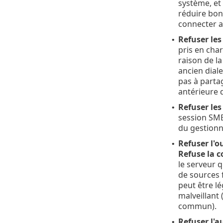
système, et
réduire bon 
connecter a
Refuser les
•
pris en cha
raison de l
ancien diale
pas à parta
antérieure
Refuser les
•
session SMB
du gestionn
Refuser l'o
•
Refuse la c
le serveur q
de sources f
peut être lé
malveillant 
commun).
Refuser l'a
•