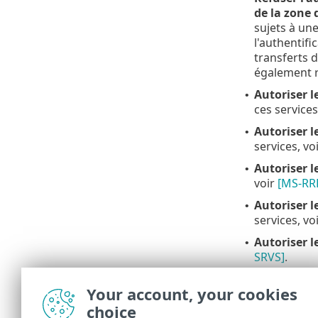
de la zone 
sujets à un
l'authentifi
transferts 
également r
Autoriser 
•
ces services
Autoriser l
•
services, vo
Autoriser 
•
voir
[MS-RR
Autoriser l
•
services, vo
Autoriser l
•
SRVS]
.
Autoriser l
•
Your account, your cookies
mécanisme D
choice
fichiers ré