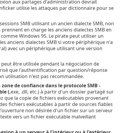
nexion aux partages d'administration devrait
ficker utilise les attaques par dictionnaire pour se
sessions SMB utilisant un ancien dialecte SMB, non
 prennent en charge les anciens dialectes SMB en
n comme Windows 95. Le pirate peut utiliser un
les anciens dialectes SMB si votre périphérique n'a
al) avec un périphérique utilisant une version
 peut être utilisée pendant la négociation de
risé que l'authentification par question/réponse
son utilisation n'est pas recommandée.
a zone de confiance dans le protocole SMB -
le (.
exe, .dll, etc.) à partir d'un dossier partagé sur
ez que la copie de fichiers exécutables provenant
des fichiers exécutables à partir de sources fiables
 l'ouverture non désirée d'un fichier sur un serveur
texte vers un fichier exécutable malveillant
xion à un serveur à l'intérieur ou à l'extérieur