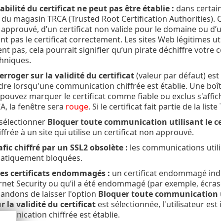
iabilité du certificat ne peut pas être établie :
dans certain
de du magasin TRCA (Trusted Root Certification Authorities). C
n approuvé, d’un certificat non valide pour le domaine ou d’
t pas le certificat correctement. Les sites Web légitimes uti
ent pas, cela pourrait signifier qu’un pirate déchiffre votr
chniques.
erroger sur la validité du certificat
(valeur par défaut) est
dre lorsqu'une communication chiffrée est établie. Une boît
pouvez marquer le certificat comme fiable ou exclus s'affiche
CA, la fenêtre sera
rouge
. Si le certificat fait partie de la lis
sélectionner
Bloquer toute communication utilisant le ce
frée à un site qui utilise un certificat non approuvé.
afic chiffré par un SSL2 obsolète :
les communications utili
atiquement bloquées.
les certificats endommagés :
un certificat endommagé indiq
rnet Security ou qu’il a été endommagé (par exemple, écras
ndons de laisser l'option
Bloquer toute communication uti
r la validité du certificat
est sélectionnée, l'utilisateur es
mmunication chiffrée est établie.