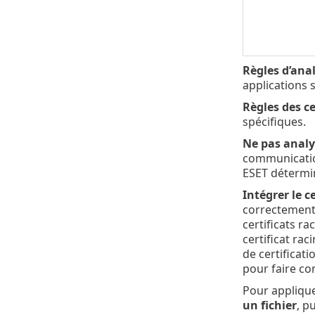
Règles d’anal
applications 
Règles des cer
spécifiques.
Ne pas analy
communication
ESET détermin
Intégrer le c
correctement d
certificats r
certificat ra
de certificat
pour faire co
Pour applique
un fichier
, p