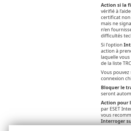
Action si la f
vérifié à l’ai
certificat no
mais ne signan
n’en fourniss
difficultés te
Si l'option
Int
action à pren
laquelle vous 
de la liste TR
Vous pouvez 
connexion chif
Bloquer le tr
seront autom
Action pour 
par ESET Inte
vous recomma
Interroger su
lorsque la co