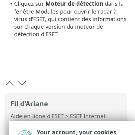
Cliquez sur
Moteur de détection
dans la
•
fenêtre Modules pour ouvrir le radar à
virus d'ESET, qui contient des informations
sur chaque version du moteur de
détection d'ESET.
Fil d'Ariane
Aide en ligne d'ESET
>
ESET Internet
Security
>
Utilisation de ESET Internet
Security
>
Aide et assistance
> À propos
Your account, your cookies