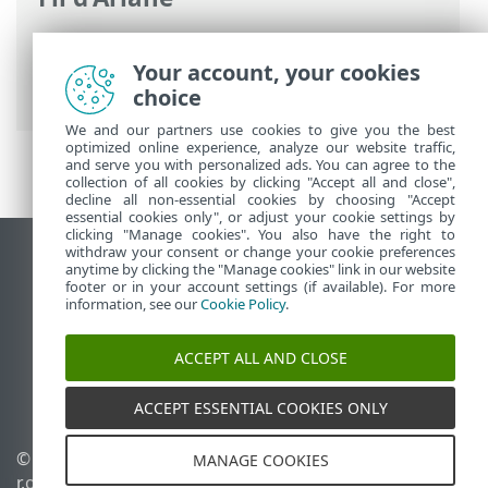
Aide en ligne d'ESET
>
ESET Internet
Security
>
Utilisation de ESET Internet
Your account, your cookies
Security
> Aide et assistance
choice
We and our partners use cookies to give you the best
optimized online experience, analyze our website traffic,
and serve you with personalized ads. You can agree to the
collection of all cookies by clicking "Accept all and close",
decline all non-essential cookies by choosing "Accept
essential cookies only", or adjust your cookie settings by
clicking "Manage cookies". You also have the right to
withdraw your consent or change your cookie preferences
Afficher le site pour ordinateur de bureau
anytime by clicking the "Manage cookies" link in our website
footer or in your account settings (if available). For more
End of Life
information, see our
Cookie Policy
.
Base de connaissances ESET
Forum ESET
ACCEPT ALL AND CLOSE
ESET Status Portal
Assistance régionale
ACCEPT ESSENTIAL COOKIES ONLY
© 1992 - 2026 ESET, spol. s
Gérer les témoins
MANAGE COOKIES
r.o. - Tous droits réservés.
Politique relative aux