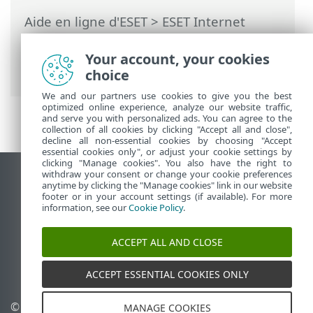
Aide en ligne d'ESET
>
ESET Internet
Security
>
Utilisation de ESET Internet
Security
>
Aide et assistance
> Assistance
Your account, your cookies
technique
choice
We and our partners use cookies to give you the best
optimized online experience, analyze our website traffic,
and serve you with personalized ads. You can agree to the
collection of all cookies by clicking "Accept all and close",
decline all non-essential cookies by choosing "Accept
essential cookies only", or adjust your cookie settings by
clicking "Manage cookies". You also have the right to
withdraw your consent or change your cookie preferences
Afficher le site pour ordinateur de bureau
anytime by clicking the "Manage cookies" link in our website
footer or in your account settings (if available). For more
End of Life
information, see our
Cookie Policy
.
Base de connaissances ESET
Forum ESET
ACCEPT ALL AND CLOSE
ESET Status Portal
Assistance régionale
ACCEPT ESSENTIAL COOKIES ONLY
© 1992 - 2026 ESET, spol. s
Gérer les témoins
MANAGE COOKIES