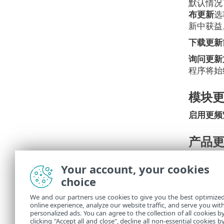
默认情况
布更新
选
新中获益
下载更新
询问更新
程序将始
模块
启用更频
产品
应用程序
Your account, your cookies
choice
连接
We and our partners use cookies to give you the best optimize
若要使用
online experience, analyze our website traffic, and serve you wit
personalized ads. You can agree to the collection of all cookies b
clicking "Accept all and close", decline all non-essential cookies b