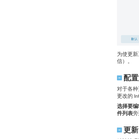
为使更新正
信）。
配置
对于各种
更改的 I
选择要编
件列表
旁
更新