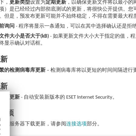
下，
更新类型
设置为
定期更新
，以确保更新文件将以最小的网
项）是已经经过内部彻底测试的更新，将很快公开提供。您
。但是，预发布更新可能并不始终稳定，不得在需要最大程
前询问
- 程序将显示一条通知，可以在其中选择确认还是拒
文件大小是否大于(kB)
- 如果更新文件大小大于指定的值，程
终显示确认对话框。
更新
繁的检测病毒库更新
– 检测病毒库将以更短的时间间隔进
更新
功能更新
- 自动安装新版本的 ESET Internet Security。
选项
d
代理服务器下载更新，请参阅
连接选项
部分。
h
y
y