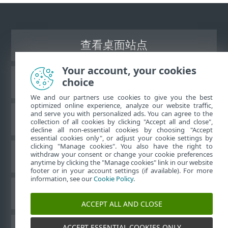
查看桌面站点
Your account, your cookies
choice
ESET 知识库
We and our partners use cookies to give you the best
optimized online experience, analyze our website traffic,
and serve you with personalized ads. You can agree to the
ESET 论坛
collection of all cookies by clicking "Accept all and close",
decline all non-essential cookies by choosing "Accept
essential cookies only", or adjust your cookie settings by
clicking "Manage cookies". You also have the right to
withdraw your consent or change your cookie preferences
区域支持
anytime by clicking the "Manage cookies" link in our website
footer or in your account settings (if available). For more
information, see our
Cookie Policy
.
管理 Cookie
ACCEPT ALL AND CLOSE
ACCEPT ESSENTIAL COOKIES ONLY