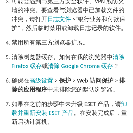
3.
可能会遇到与第三方安全软件、VPN 或防火
墙的冲突。要查看与浏览器中已加载文件的
冲突，请打开
日志文件
>“银行业务和付款保
护”，然后临时禁用或卸载日志记录的软件。
4.
禁用所有第三方浏览器扩展。
5.
清除浏览器缓存。如何在我的浏览器中
清除
Firefox 缓存
或
清除 Google Chrome 缓存
？
6.
确保在
高级设置
>
保护
>
Web 访问保护
>
排
除的应用程序
中未排除您的默认浏览器。
7.
如果在之前的步骤中未升级 ESET 产品，请
卸
载并重新安装 ESET 产品
。在安装完成后，重
新启动计算机。