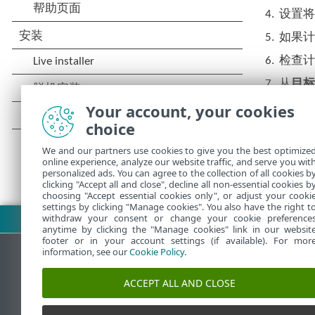
4.
设置
5.
如果
6.
检查
7.
从
目
Your account, your cookies
8.
单击
choice
We and our partners use cookies to give you the best optimize
online experience, analyze our website traffic, and serve you wit
personalized ads. You can agree to the collection of all cookies b
clicking "Accept all and close", decline all non-essential cookies b
choosing "Accept essential cookies only", or adjust your cooki
settings by clicking "Manage cookies". You also have the right t
withdraw your consent or change your cookie preference
下载 PDF
anytime by clicking the "Manage cookies" link in our websit
footer or in your account settings (if available). For mor
information, see our
Cookie Policy
.
ESET 知识库
ACCEPT ALL AND CLOSE