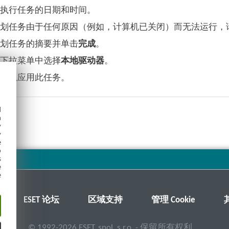
将执行任务的日期和时间。
计划任务由于任何原因（例如，计算机已关闭）而无法运行，
计划任务的摘要并单击
完成
。
标
下拉菜单中选择
本地驱动器
。
完成
以应用此任务。
d
h
y
y
e
o
s
e
e
ESET 论坛
区域支持
管理 Cookie
©
1992-2026
ESET, spol. s r.o. - 保留所有权利。