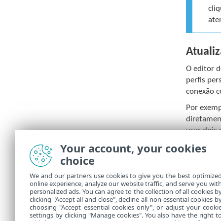
cli
ate
Atualiz
O editor d
perfis per
conexão c
Por exemp
diretamen
usar dois 
estiverem
Your account, your cookies
primário 
choice
Perfil de 
We and our partners use cookies to give you the best optimize
online experience, analyze our website traffic, and serve you wit
Lista de p
personalized ads. You can agree to the collection of all cookies b
clicking "Accept all and close", decline all non-essential cookies b
choosing "Accept essential cookies only", or adjust your cooki
settings by clicking "Manage cookies". You also have the right t