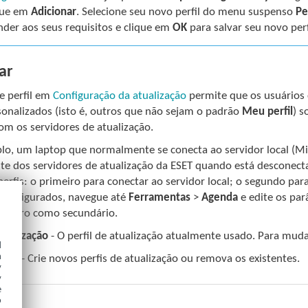
que em
Adicionar
. Selecione seu novo perfil do menu suspenso
Pe
nder aos seus requisitos e clique em
OK
para salvar seu novo perf
ar
e perfil em
Configuração da atualização
permite que os usuários c
sonalizados (isto é, outros que não sejam o padrão
Meu perfil
) 
om os servidores de atualização.
lo, um laptop que normalmente se conecta ao servidor local (Mir
te dos servidores de atualização da ESET quando está desconect
perfis: o primeiro para conectar ao servidor local; o segundo par
 configurados, navegue até
Ferramentas
>
Agenda
e edite os par
e outro como secundário.
atualização
- O perfil de atualização atualmente usado. Para mud
d
h
erfis
- Crie novos perfis de atualização ou remova os existentes.
y
y
e
o