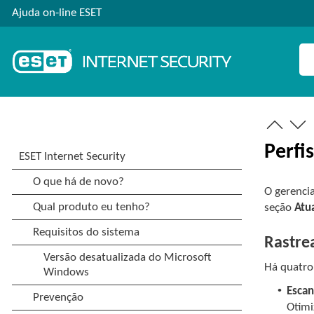
Ajuda on-line ESET
Perfi
O gerencia
seção
Atua
Rastre
Há quatro
•
Escan
Otimi