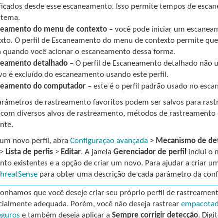
icados desde esse escaneamento. Isso permite tempos de esc
stema.
neamento do menu de contexto
– você pode iniciar um escane
xto. O perfil de Escaneamento do menu de contexto permite qu
 quando você acionar o escaneamento dessa forma.
neamento detalhado
– O perfil de Escaneamento detalhado não u
vo é excluído do escaneamento usando este perfil.
neamento do computador
– este é o perfil padrão usado no es
arâmetros de rastreamento favoritos podem ser salvos para ras
 (com diversos alvos de rastreamento, métodos de rastreamento 
nte.
 um novo perfil, abra
Configuração avançada
>
Mecanismo de de
>
Lista de perfis
>
Editar
. A janela
Gerenciador de perfil
inclui o
nto existentes e a opção de criar um novo. Para ajudar a criar u
hreatSense
para obter uma descrição de cada parâmetro da con
onhamos que você deseje criar seu próprio perfil de rastreamen
cialmente adequada. Porém, você não deseja rastrear
empacotad
eguros
e também deseja aplicar a
Sempre corrigir detecção
. Dig