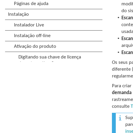
modif
do si
•
Esca
conte
usada
•
Esca
arqui
•
Esca
Os seus p
diferente
regularme
Para criar
demanda
rastreame
consulte
T
Sup
par
ins