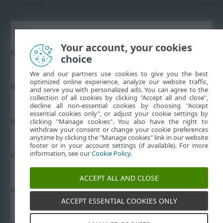
Ver site para desktop
Your account, your cookies
choice
Base de conhecimento da ESET
We and our partners use cookies to give you the best
optimized online experience, analyze our website traffic,
and serve you with personalized ads. You can agree to the
collection of all cookies by clicking "Accept all and close",
Fórum ESET
decline all non-essential cookies by choosing "Accept
essential cookies only", or adjust your cookie settings by
clicking "Manage cookies". You also have the right to
withdraw your consent or change your cookie preferences
Suporte regional
anytime by clicking the "Manage cookies" link in our website
footer or in your account settings (if available). For more
information, see our
Cookie Policy
.
Gerenciar cookies
ACCEPT ALL AND CLOSE
ACCEPT ESSENTIAL COOKIES ONLY
Outros produtos ESET