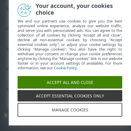
Your account, your cookies
choice
Base de conhecimento da ESET
We and our partners use cookies to give you the best
optimized online experience, analyze our website traffic,
and serve you with personalized ads. You can agree to the
collection of all cookies by clicking "Accept all and close",
Fórum ESET
decline all non-essential cookies by choosing "Accept
essential cookies only", or adjust your cookie settings by
clicking "Manage cookies". You also have the right to
withdraw your consent or change your cookie preferences
Suporte regional
anytime by clicking the "Manage cookies" link in our website
footer or in your account settings (if available). For more
information, see our
Cookie Policy
.
Gerenciar cookies
ACCEPT ALL AND CLOSE
ACCEPT ESSENTIAL COOKIES ONLY
Outros produtos ESET
MANAGE COOKIES
©
1992-2026
ESET, spol. s r.o. - Todos os direitos reservados.