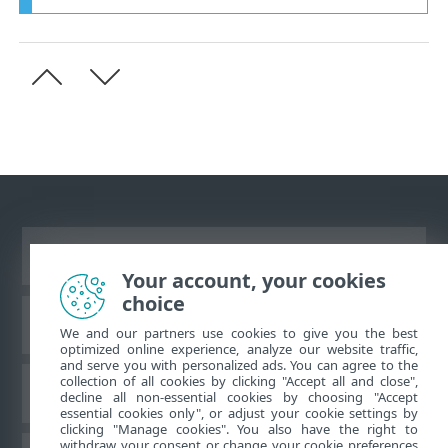
Ver site para desktop
Your account, your cookies
choice
Base de conhecimento da ESET
We and our partners use cookies to give you the best
optimized online experience, analyze our website traffic,
and serve you with personalized ads. You can agree to the
collection of all cookies by clicking "Accept all and close",
Fórum ESET
decline all non-essential cookies by choosing "Accept
essential cookies only", or adjust your cookie settings by
clicking "Manage cookies". You also have the right to
withdraw your consent or change your cookie preferences