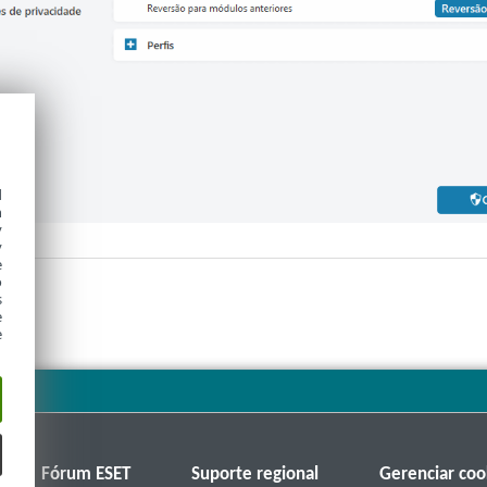
d
h
y
y
e
o
s
e
e
Fórum ESET
Suporte regional
Gerenciar coo