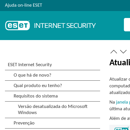
Ajuda on-line ESET
Atual
Atualizar
computado
atualizado
Na
janela
última atu
Além de a