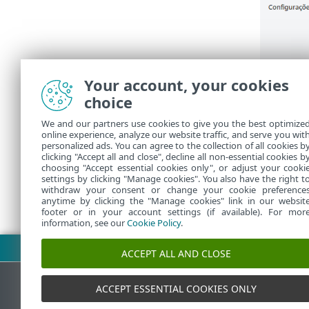
Your account, your cookies
choice
We and our partners use cookies to give you the best optimize
online experience, analyze our website traffic, and serve you wit
personalized ads. You can agree to the collection of all cookies b
clicking "Accept all and close", decline all non-essential cookies b
choosing "Accept essential cookies only", or adjust your cooki
settings by clicking "Manage cookies". You also have the right t
withdraw your consent or change your cookie preference
anytime by clicking the "Manage cookies" link in our websit
footer or in your account settings (if available). For mor
information, see our
Cookie Policy
.
Fazer download do PDF
ACCEPT ALL AND CLOSE
ACCEPT ESSENTIAL COOKIES ONLY
Base de conhecimento da ESET