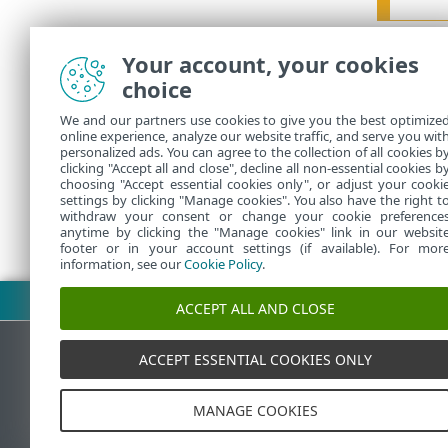
Você tam
Your account, your cookies
A
p
choice
da 
We and our partners use cookies to give you the best optimize
ape
online experience, analyze our website traffic, and serve you wit
personalized ads. You can agree to the collection of all cookies b
clicking "Accept all and close", decline all non-essential cookies b
choosing "Accept essential cookies only", or adjust your cooki
settings by clicking "Manage cookies". You also have the right t
withdraw your consent or change your cookie preference
anytime by clicking the "Manage cookies" link in our websit
footer or in your account settings (if available). For mor
information, see our
Cookie Policy
.
Fazer download do PDF
ACCEPT ALL AND CLOSE
ACCEPT ESSENTIAL COOKIES ONLY
Base de conhecimento da ESET
MANAGE COOKIES