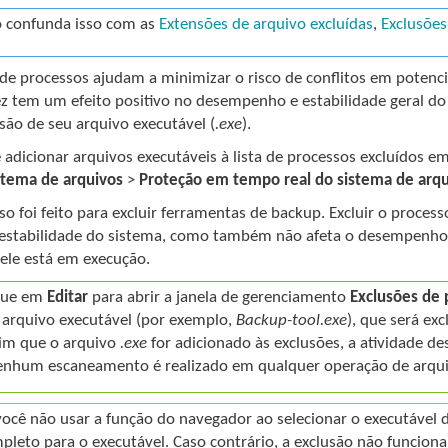
 confunda isso com as
Extensões de arquivo excluídas
,
Exclusões
 de processos ajudam a minimizar o risco de conflitos em potenc
ez tem um efeito positivo no desempenho e estabilidade geral do
são de seu arquivo executável (
.exe
).
adicionar arquivos executáveis à lista de processos excluídos e
istema de arquivos
>
Proteção em tempo real do sistema de arqu
rso foi feito para excluir ferramentas de backup. Excluir o pro
 estabilidade do sistema, como também não afeta o desempenho 
ele está em execução.
que em
Editar
para abrir a janela de gerenciamento
Exclusões de 
 arquivo executável (por exemplo,
Backup-tool.exe
), que será ex
im que o arquivo
.exe
for adicionado às exclusões, a atividade d
enhum escaneamento é realizado em qualquer operação de arquiv
você não usar a função do navegador ao selecionar o executável 
pleto para o executável. Caso contrário, a exclusão não funcion