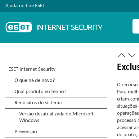
Ajuda on-line ESET
Exclu
O recurso
Para melho
criam conf
situações 
operações 
processo 
acessar a
de proteç