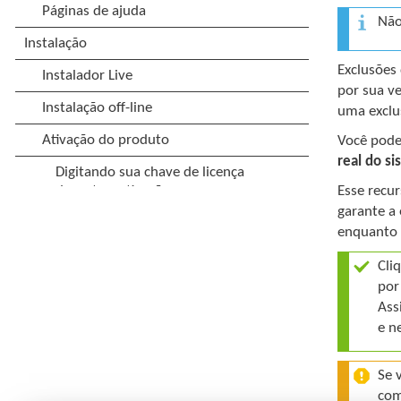
Não
Exclusões
por sua v
uma exclu
Você pode 
real do s
Esse recu
garante a
enquanto 
Cli
por
Ass
e n
Se 
com