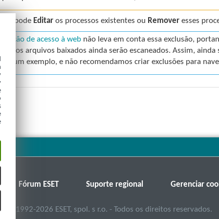
bém pode
Editar
os processos existentes ou
Remover
esses proce
roteção de acesso à web
não leva em conta essa exclusão, portan
web, os arquivos baixados ainda serão escaneados. Assim, ainda se
d
nas um exemplo, e não recomendamos criar exclusões para nav
h
y
y
e
o
s
e
e
Fórum ESET
Suporte regional
Gerenciar coo
©
1992-2026
ESET, spol. s r.o. - Todos os direitos reservados.