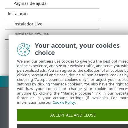
Your account, your cookies
choice
We and our partners use cookies to give you the best optimize
online experience, analyze our website traffic, and serve you wit
personalized ads. You can agree to the collection of all cookies b
clicking "Accept all and close", decline all non-essential cookies b
choosing "Accept essential cookies only", or adjust your cooki
Fazer download do PDF
settings by clicking "Manage cookies". You also have the right t
withdraw your consent or change your cookie preference
anytime by clicking the "Manage cookies" link in our websit
footer or in your account settings (if available). For mor
information, see our
Cookie Policy
.
Base de conhecimento da ESET
ACCEPT ALL AND CLOSE