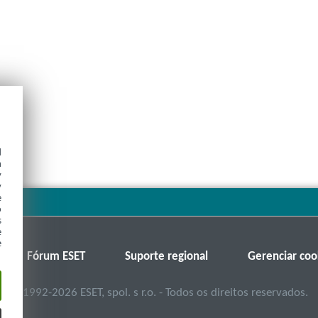
d
h
y
y
e
o
s
e
e
Fórum ESET
Suporte regional
Gerenciar coo
©
1992-2026
ESET, spol. s r.o. - Todos os direitos reservados.