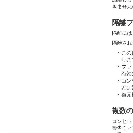
感染して
きません
隔離
隔離には、ES
隔離され
•
この
しま
•
ファ
有効
•
コン
とは
•
復元
複数
コンピュ
警告ウィ