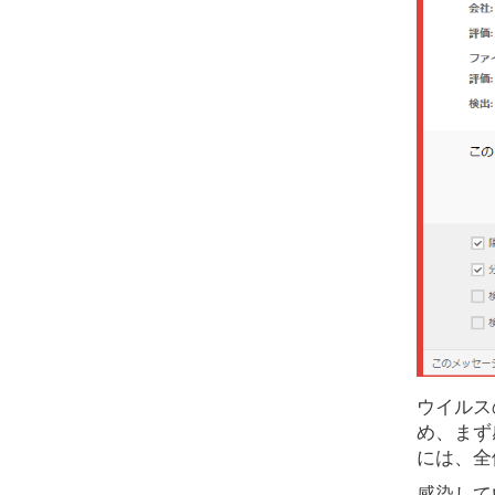
ウイルス
め、まず
には、全