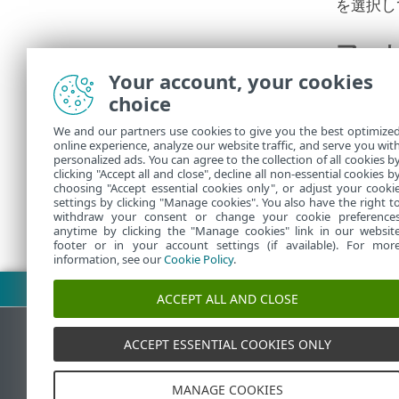
を選択し
アー
Your account, your cookies
既定の駆
choice
除されま
スキャン
We and our partners use cookies to give you the best optimize
online experience, analyze our website traffic, and serve you wit
れていれ
personalized ads. You can agree to the collection of all cookies b
clicking "Accept all and close", decline all non-essential cookies b
choosing "Accept essential cookies only", or adjust your cooki
settings by clicking "Manage cookies". You also have the right t
withdraw your consent or change your cookie preference
anytime by clicking the "Manage cookies" link in our websit
footer or in your account settings (if available). For mor
information, see our
Cookie Policy
.
PDFのダウンロード
ACCEPT ALL AND CLOSE
ACCEPT ESSENTIAL COOKIES ONLY
ESETナレッジベース
MANAGE COOKIES