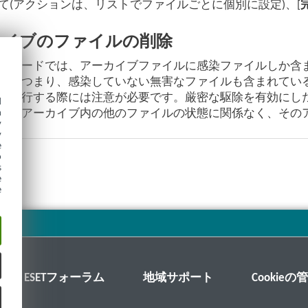
て(アクションは、リストでファイルごとに個別に設定)、[
カイブのファイルの削除
除モードでは、アーカイブファイルに感染ファイルしか含
す。つまり、感染していない無害なファイルも含まれてい
を実行する際には注意が必要です。厳密な駆除を有効にし
d
h
ば、アーカイブ内の他のファイルの状態に関係なく、その
y
y
e
o
s
e
e
ESETフォーラム
地域サポート
Cookieの