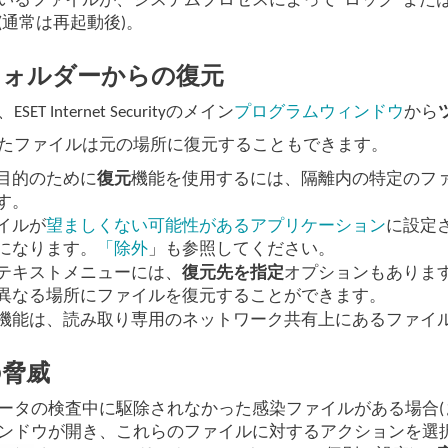
いるファイルが、システムプロセスによって"ロック"また
(通常は再起動後)。
フォルダーからの復元
ET Internet Securityのメイン
プログラムウィンドウ
から
たファイルは元の場所に復元することもできます。
目的のために
復元
機能を使用するには、隔離内の特定のフ
す。
イルが
望ましくない可能性があるアプリケーション
に設定
になります。
「除外
」も参照してください。
テキストメニューには、
復元先を指定
オプションもありま
異なる場所にファイルを復元することができます。
機能は、読み取り専用のネットワーク共有上にあるファイ
の脅威
ータの検査中に駆除されなかった感染ファイルがある場合(
ンドウが開き、これらのファイルに対するアクションを選