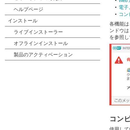
•
We
•
電子
•
コン
各機能は
ンドウは
を参照し
コン
使用して