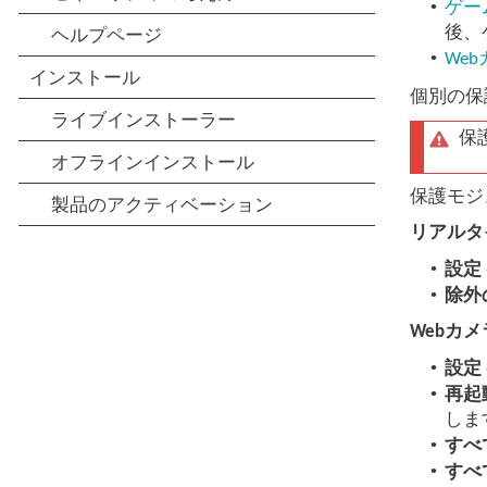
•
ゲー
後、
•
We
個別の保
保
保護モジ
リアルタ
•
設定
•
除外
Webカ
•
設定
•
再起
しま
•
すべ
•
すべ