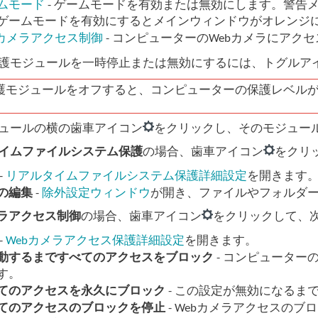
ムモード
- ゲームモードを有効または無効にします。警告
ゲームモードを有効にするとメインウィンドウがオレンジ
bカメラアクセス制御
- コンピューターのWebカメラにア
護モジュールを一時停止または無効にするには、トグルア
護モジュールをオフすると、コンピューターの保護レベル
ュールの横の歯車アイコン
をクリックし、そのモジュー
イムファイルシステム保護
の場合、歯車アイコン
をクリ
-
リアルタイムファイルシステム保護詳細設定
を開きます
の編集
-
除外設定ウィンドウ
が開き、ファイルやフォルダ
メラアクセス制御
の場合、歯車アイコン
をクリックして、
-
Webカメラアクセス保護詳細設定
を開きます。
動するまですべてのアクセスをブロック
- コンピューター
す。
てのアクセスを永久にブロック
- この設定が無効になるま
てのアクセスのブロックを停止
- Webカメラアクセスの