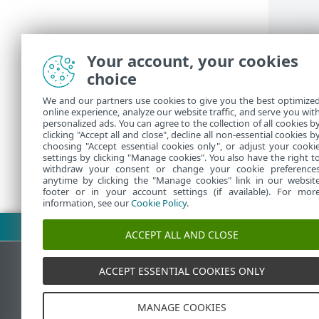
Your account, your cookies
choice
ウイルス
を無効に
We and our partners use cookies to give you the best optimize
online experience, analyze our website traffic, and serve you wit
ーである
personalized ads. You can agree to the collection of all cookies b
clicking "Accept all and close", decline all non-essential cookies b
choosing "Accept essential cookies only", or adjust your cooki
settings by clicking "Manage cookies". You also have the right t
withdraw your consent or change your cookie preference
anytime by clicking the "Manage cookies" link in our websit
footer or in your account settings (if available). For mor
information, see our
Cookie Policy
.
PDFのダウンロード
ACCEPT ALL AND CLOSE
ACCEPT ESSENTIAL COOKIES ONLY
ESETナレッジベース
MANAGE COOKIES