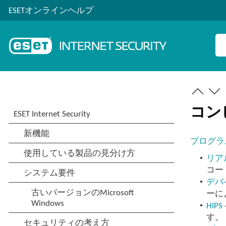
ESETオンラインヘルプ
コン
プログラ
•
リア
コー
•
デバ
ーに
•
HIPS
す。