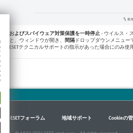
対策およびスパイウェア対策保護を一時停止
- ウイルス
すると、ウィンドウが開き、
間隔
ドロップダウンメニュー
d
h
か、ESETテクニカルサポートの指示があった場合にのみ使
y
y
e
o
s
e
e
ESETフォーラム
地域サポート
Cookieの