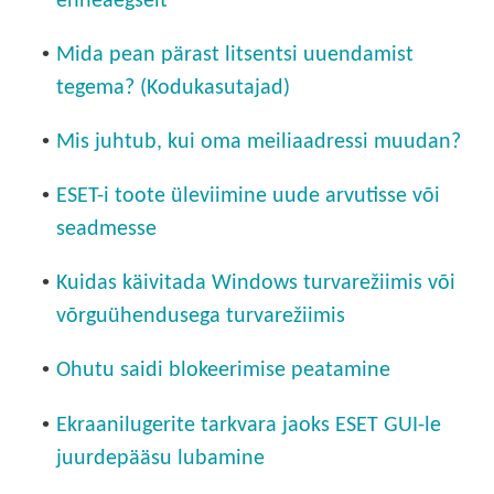
enneaegselt
•
Mida pean pärast litsentsi uuendamist
tegema? (Kodukasutajad)
•
Mis juhtub, kui oma meiliaadressi muudan?
•
ESET-i toote üleviimine uude arvutisse või
seadmesse
•
Kuidas käivitada Windows turvarežiimis või
võrguühendusega turvarežiimis
•
Ohutu saidi blokeerimise peatamine
•
Ekraanilugerite tarkvara jaoks ESET GUI-le
juurdepääsu lubamine