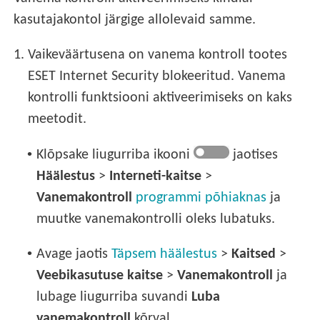
kasutajakontol järgige allolevaid samme.
1.
Vaikeväärtusena on vanema kontroll tootes
ESET Internet Security blokeeritud. Vanema
kontrolli funktsiooni aktiveerimiseks on kaks
meetodit.
•
Klõpsake liugurriba ikooni
jaotises
Häälestus
>
Interneti-kaitse
>
Vanemakontroll
programmi põhiaknas
ja
muutke vanemakontrolli oleks lubatuks.
•
Avage jaotis
Täpsem häälestus
>
Kaitsed
>
Veebikasutuse kaitse
>
Vanemakontroll
ja
lubage liugurriba suvandi
Luba
vanemakontroll
kõrval.