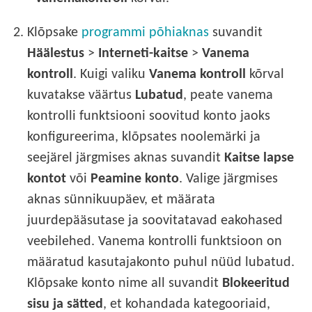
2.
Klõpsake
programmi põhiaknas
suvandit
Häälestus
>
Interneti-kaitse
>
Vanema
kontroll
. Kuigi valiku
Vanema kontroll
kõrval
kuvatakse väärtus
Lubatud
, peate vanema
kontrolli funktsiooni soovitud konto jaoks
konfigureerima, klõpsates noolemärki ja
seejärel järgmises aknas suvandit
Kaitse lapse
kontot
või
Peamine konto
. Valige järgmises
aknas sünnikuupäev, et määrata
juurdepääsutase ja soovitatavad eakohased
veebilehed. Vanema kontrolli funktsioon on
määratud kasutajakonto puhul nüüd lubatud.
Klõpsake konto nime all suvandit
Blokeeritud
sisu ja sätted
, et kohandada kategooriaid,