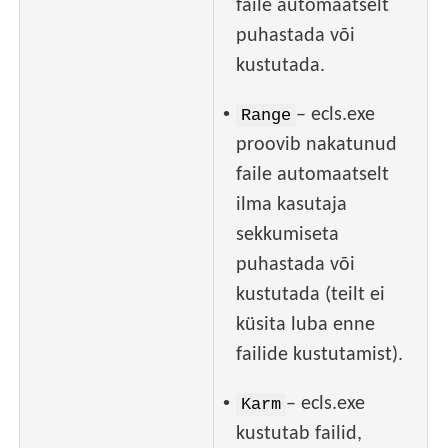
faile automaatselt
puhastada või
kustutada.
•
– ecls.exe
Range
proovib nakatunud
faile automaatselt
ilma kasutaja
sekkumiseta
puhastada või
kustutada (teilt ei
küsita luba enne
failide kustutamist).
•
– ecls.exe
Karm
kustutab failid,