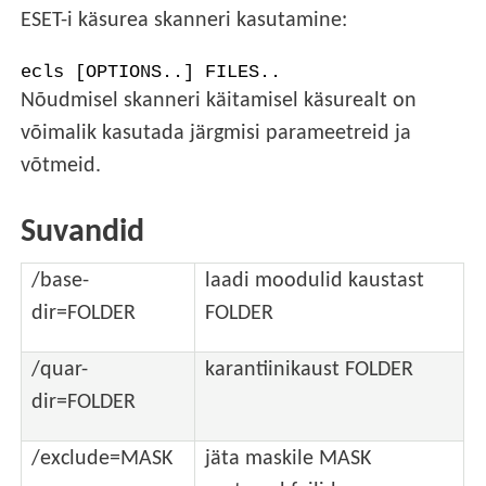
ESET-i käsurea skanneri kasutamine:
ecls [OPTIONS..] FILES..
Nõudmisel skanneri käitamisel käsurealt on
võimalik kasutada järgmisi parameetreid ja
võtmeid.
Suvandid
/base-
laadi moodulid kaustast
dir=FOLDER
FOLDER
/quar-
karantiinikaust FOLDER
dir=FOLDER
/exclude=MASK
jäta maskile MASK