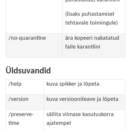
(lisaks puhastamisel
tehtavale toimingule)
/no-quarantine
ära kopeeri nakatatud
faile karantiini
Üldsuvandid
/help
kuva spikker ja lõpeta
/version
kuva versiooniteave ja lõpeta
/preserve-
säilita viimase kasutuskorra
time
ajatempel