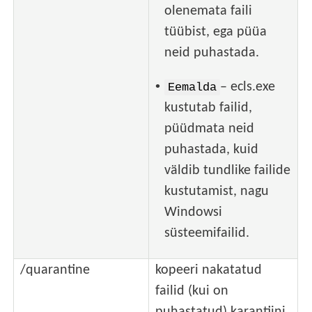
olenemata faili
tüübist, ega püüa
neid puhastada.
•
– ecls.exe
Eemalda
kustutab failid,
püüdmata neid
puhastada, kuid
väldib tundlike failide
kustutamist, nagu
Windowsi
süsteemifailid.
/quarantine
kopeeri nakatatud
failid (kui on
puhastatud) karantiini