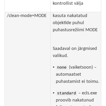
kontrollist välja
/clean-mode=MODE
kasuta nakatatud
objektide puhul
puhastusrežiimi MODE
Saadaval on järgmised
valikud.
•
(vaiketsoon) –
none
automaatset
puhastamist ei toimu.
•
– ecls.exe
standard
proovib nakatunud