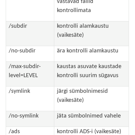
vastavad failid
kontrollimata
/subdir
kontrolli alamkaustu
(vaikesäte)
/no-subdir
ära kontrolli alamkaustu
/max-subdir-
kaustas asuvate kaustade
level=LEVEL
kontrolli suurim sügavus
/symlink
järgi sümbolnimesid
(vaikesäte)
/no-symlink
jäta sümbolnimed vahele
/ads
kontrolli ADS-i (vaikesäte)