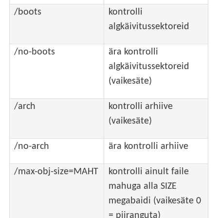
/boots
kontrolli
algkäivitussektoreid
/no-boots
ära kontrolli
algkäivitussektoreid
(vaikesäte)
/arch
kontrolli arhiive
(vaikesäte)
/no-arch
ära kontrolli arhiive
/max-obj-size=MAHT
kontrolli ainult faile
mahuga alla SIZE
megabaidi (vaikesäte 0
= piiranguta)