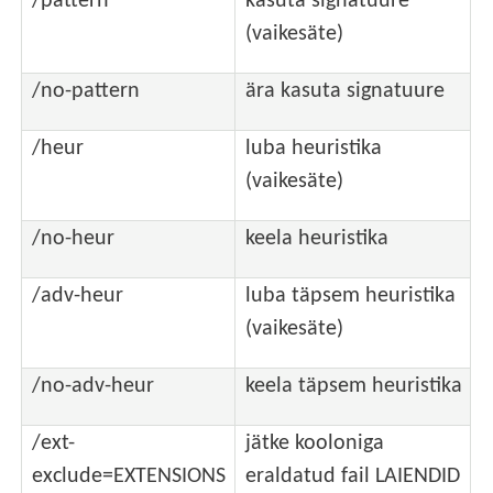
/pattern
kasuta signatuure
(vaikesäte)
/no-pattern
ära kasuta signatuure
/heur
luba heuristika
(vaikesäte)
/no-heur
keela heuristika
/adv-heur
luba täpsem heuristika
(vaikesäte)
/no-adv-heur
keela täpsem heuristika
/ext-
jätke kooloniga
exclude=EXTENSIONS
eraldatud fail LAIENDID