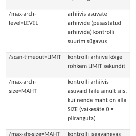
/max-arch-
arhiivis asuvate
level=LEVEL
arhiivide (pesastatud
arhiivide) kontrolli
suurim sügavus
/scan-timeout=LIMIT
kontrolli arhiive kõige
rohkem LIMIT sekundit
/max-arch-
kontrolli arhiivis
size=MAHT
asuvaid faile ainult siis,
kui nende maht on alla
SIZE (vaikesäte 0 =
piiranguta)
/max-sfx-size=MAHT
kontrolli iseavanevas