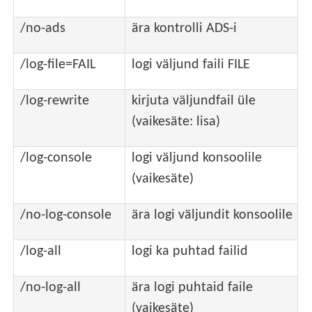
/no-ads
ära kontrolli ADS-i
/log-file=FAIL
logi väljund faili FILE
/log-rewrite
kirjuta väljundfail üle
(vaikesäte: lisa)
/log-console
logi väljund konsoolile
(vaikesäte)
/no-log-console
ära logi väljundit konsoolile
/log-all
logi ka puhtad failid
/no-log-all
ära logi puhtaid faile
(vaikesäte)