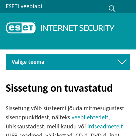
ESETi veebiabi
Valige teema
Sissetung on tuvastatud
Sissetung võib süsteemi jõuda mitmesugustest
sisendpunktidest, näiteks
veebilehtedelt
,
ühiskaustadest, meili kaudu või
irdseadmetelt