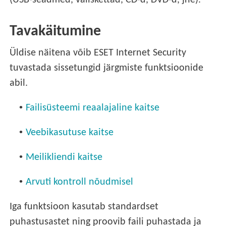
(USB-seadmed, väliskettad, CD-d, DVD-d, jne).
Tavakäitumine
Üldise näitena võib ESET Internet Security
tuvastada sissetungid järgmiste funktsioonide
abil.
•
Failisüsteemi reaalajaline kaitse
•
Veebikasutuse kaitse
•
Meilikliendi kaitse
•
Arvuti kontroll nõudmisel
Iga funktsioon kasutab standardset
puhastusastet ning proovib faili puhastada ja