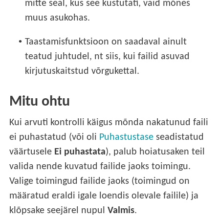
mitte seal, kus see kustutati, vaid mõnes
muus asukohas.
•
Taastamisfunktsioon on saadaval ainult
teatud juhtudel, nt siis, kui failid asuvad
kirjutuskaitstud võrgukettal.
Mitu ohtu
Kui arvuti kontrolli käigus mõnda nakatunud faili
ei puhastatud (või oli
Puhastustase
seadistatud
väärtusele
Ei puhastata
), palub hoiatusaken teil
valida nende kuvatud failide jaoks toimingu.
Valige toimingud failide jaoks (toimingud on
määratud eraldi igale loendis olevale failile) ja
klõpsake seejärel nupul
Valmis
.