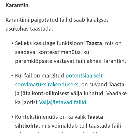
Karantiin
.
Karantiini paigutatud failid saab ka algses
asukohas taastada.
•
Selleks kasutage funktsiooni
Taasta
, mis on
saadaval kontekstimenüüs, kui
paremklõpsate vastavat faili aknas Karantiin.
•
Kui fail on märgitud
potentsiaalselt
soovimatuks rakenduseks
, on suvand
Taasta
ja jäta kontrollimisest välja
lubatud. Vaadake
ka jaotist
Väljajäetavad failid
.
•
Kontekstimenüüs on ka valik
Taasta
sihtkohta
, mis võimaldab teil taastada faili