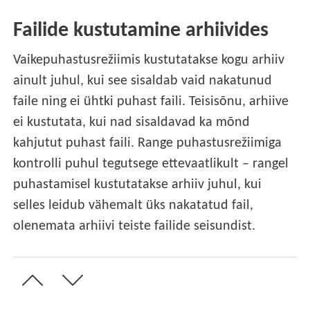
Failide kustutamine arhiivides
Vaikepuhastusrežiimis kustutatakse kogu arhiiv
ainult juhul, kui see sisaldab vaid nakatunud
faile ning ei ühtki puhast faili. Teisisõnu, arhiive
ei kustutata, kui nad sisaldavad ka mõnd
kahjutut puhast faili. Range puhastusrežiimiga
kontrolli puhul tegutsege ettevaatlikult – rangel
puhastamisel kustutatakse arhiiv juhul, kui
selles leidub vähemalt üks nakatatud fail,
olenemata arhiivi teiste failide seisundist.