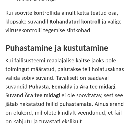
Kui soovite kontrollida ainult ketta teatud osa,
klõpsake suvandil
Kohandatud kontroll
ja valige
viirusekontrolli tegemise sihtkohad.
Puhastamine ja kustutamine
Kui failisüsteemi reaalajalise kaitse jaoks pole
toimingut määratud, palutakse teil hoiatusaknas
valida sobiv suvand. Tavaliselt on saadaval
suvandid
Puhasta
,
Eemalda
ja
Ära tee midagi
.
Suvand
Ära tee midagi
ei ole soovitatav, sest see
jätab nakatatud failid puhastamata. Ainus erand
on olukord, mil olete kindlalt veendunud, et fail
on kahjutu ja tuvastati ekslikult.