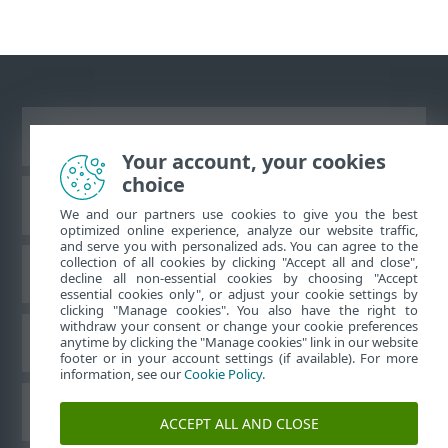
Vaata tavaarvutile mõeldud veebilehte
Your account, your cookies
choice
ESET teadmistebaas
We and our partners use cookies to give you the best
optimized online experience, analyze our website traffic,
and serve you with personalized ads. You can agree to the
collection of all cookies by clicking "Accept all and close",
ESET-i foorum
decline all non-essential cookies by choosing "Accept
essential cookies only", or adjust your cookie settings by
clicking "Manage cookies". You also have the right to
withdraw your consent or change your cookie preferences
Piirkondlik tugi
anytime by clicking the "Manage cookies" link in our website
footer or in your account settings (if available). For more
information, see our
Cookie Policy
.
Halda küpsiseid
ACCEPT ALL AND CLOSE