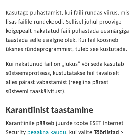
Kasutage puhastamist, kui faili ründas viirus, mis
lisas failile ründekoodi. Sellisel juhul proovige
kõigepealt nakatatud faili puhastada eesmärgiga
taastada selle esialgne olek. Kui fail koosneb
üksnes ründeprogrammist, tuleb see kustutada.
Kui nakatunud fail on „lukus” või seda kasutab
süsteemiprotsess, kustutatakse fail tavaliselt
alles pärast vabastamist (reeglina pärast
süsteemi taaskäivitust).
Karantiinist taastamine
Karantiinile pääseb juurde toote ESET Internet
Security
peaakna kaudu
, kui valite
Tööriistad
>