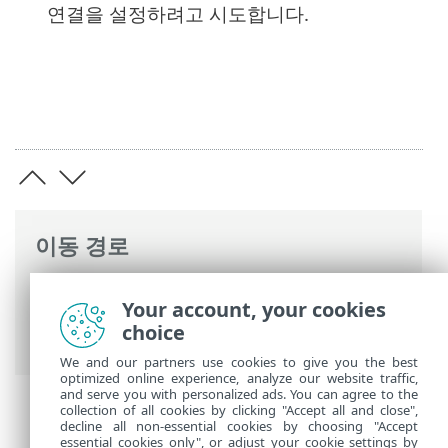
연결을 설정하려고 시도합니다.
이동 경로
ESET 온라인 도움말
>
ESET Server Security
Your account, your cookies
>
고급 설정
>
보호
>
네트워크 접근 보호
>
choice
방화벽
> 학습 모드 설정
We and our partners use cookies to give you the best
optimized online experience, analyze our website traffic,
and serve you with personalized ads. You can agree to the
collection of all cookies by clicking "Accept all and close",
decline all non-essential cookies by choosing "Accept
essential cookies only", or adjust your cookie settings by