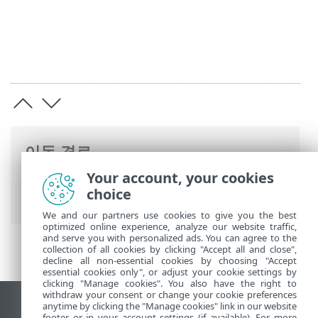
이동 경로
Your account, your cookies
ESET 온라인 도움말
>
ESET Server Security
choice
>
고급 설정
>
보호
> 네트워크 접근 보호
We and our partners use cookies to give you the best
optimized online experience, analyze our website traffic,
and serve you with personalized ads. You can agree to the
collection of all cookies by clicking "Accept all and close",
decline all non-essential cookies by choosing "Accept
essential cookies only", or adjust your cookie settings by
clicking "Manage cookies". You also have the right to
withdraw your consent or change your cookie preferences
anytime by clicking the "Manage cookies" link in our website
데스크톱 사이트 보기
footer or in your account settings (if available). For more