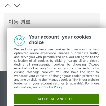
이동 경로
ESET 온라인 도움말
>
ESET Server Security
Your account, your cookies
>
고급 설정
>
보호
>
클라우드 기반 보호
>
choice
제외 필터
We and our partners use cookies to give you the best
optimized online experience, analyze our website traffic,
and serve you with personalized ads. You can agree to the
collection of all cookies by clicking "Accept all and close",
decline all non-essential cookies by choosing "Accept
essential cookies only", or adjust your cookie settings by
clicking "Manage cookies". You also have the right to
withdraw your consent or change your cookie preferences
anytime by clicking the "Manage cookies" link in our website
데스크톱 사이트 보기
footer or in your account settings (if available). For more
End of Life
information, see our
Cookie Policy
.
ESET 지식 베이스
ACCEPT ALL AND CLOSE
ESET 포럼