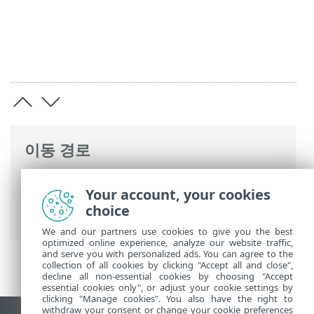
이동 경로
ESET 온라인 도움말
>
ESET Server Security
Your account, your cookies
>
고급 설정
>
보호
>
네트워크 접근 보호
>
choice
방화벽
> 애플리케이션 수정 내용 탐지
We and our partners use cookies to give you the best
optimized online experience, analyze our website traffic,
and serve you with personalized ads. You can agree to the
collection of all cookies by clicking "Accept all and close",
decline all non-essential cookies by choosing "Accept
essential cookies only", or adjust your cookie settings by
clicking "Manage cookies". You also have the right to
withdraw your consent or change your cookie preferences