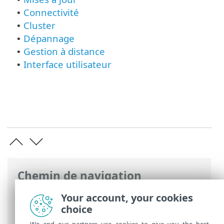
Connectivité
•
Cluster
•
Dépannage
•
Gestion à distance
•
Interface utilisateur
•
Chemin de navigation
Aide en ligne ESET
>
ESET Server Security
Your account, your cookies
>
Configuration avancée
choice