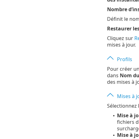
Nombre d’in
Définit le no
Restaurer le
Cliquez sur
R
mises à jour.
Profils
Pour créer un
dans
Nom du 
des mises à 
Mises à j
Sélectionnez l
Mise à jo
•
fichiers 
surcharg
Mise à j
•