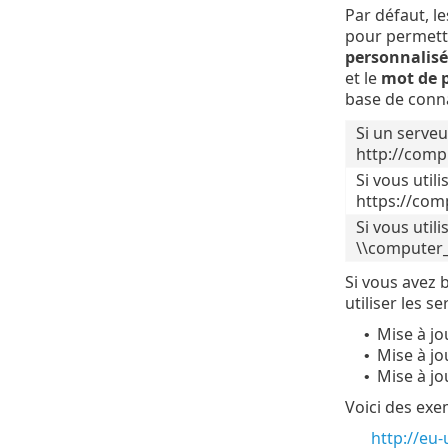
Par défaut, l
pour permettr
personnalisé
et le
mot de 
base de conn
Si un serveu
http://comp
Si vous util
https://com
Si vous util
\\computer_
Si vous avez 
utiliser les s
Mise à jo
•
Mise à jo
•
Mise à jo
•
Voici des exe
http://eu