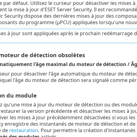
e par défaut. Utilisez le curseur pour désactiver les mises 
t la mise à jour d'ESET Server Security. Il est recommandé
r Security dispose des dernières mises à jour des compos
osants du programme (μPCU) appliquées lorsqu'une nouvell
ses à jour sont appliquées après le prochain redémarrage d
 moteur de détection obsolètes
matiquement l'âge maximal du moteur de détection / Âg
urseur pour désactiver l'âge automatique du moteur de déte
lequel l'âge du moteur de détection sera signalé comme péri
on du module
ez qu'une mise à jour du moteur de détection ou des mod
estaurer la version précédente et désactiver les mises à j
tiver les mises à jour précédemment désactivées si vous le
ty enregistre des instantanés de moteur de détection et de
é de
restauration
. Pour permettre la création d'instantanés
nés des modules
activés.