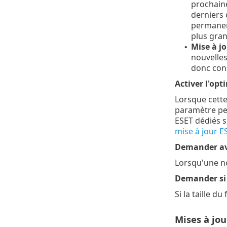
prochaine
derniers 
permanenc
plus grand
Mise à j
•
nouvelles
donc con
Activer l'opt
Lorsque cette 
paramètre peu
ESET dédiés s
mise à jour E
Demander ava
Lorsqu'une no
Demander si u
Si la taille d
Mises à jo