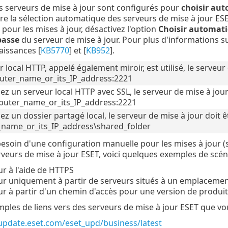
es serveurs de mise à jour sont configurés pour
choisir au
e la sélection automatique des serveurs de mise à jour ESET
pour les mises à jour, désactivez l'option
Choisir automat
passe
du serveur de mise à jour. Pour plus d'informations sur 
aissances [
KB5770
] et [
KB952
].
r local HTTP, appelé également miroir, est utilisé, le serveu
uter_name_or_its_IP_address:2221
isez un serveur local HTTP avec SSL, le serveur de mise à jou
puter_name_or_its_IP_address:2221
isez un dossier partagé local, le serveur de mise à jour doit
name_or_its_IP_address\shared_folder
besoin d'une configuration manuelle pour les mises à jour 
erveurs de mise à jour ESET, voici quelques exemples de scén
ur à l'aide de HTTPS
ur uniquement à partir de serveurs situés à un emplacemen
ur à partir d'un chemin d'accès pour une version de produit
mples de liens vers des serveurs de mise à jour ESET que vou
-update.eset.com/eset_upd/business/latest