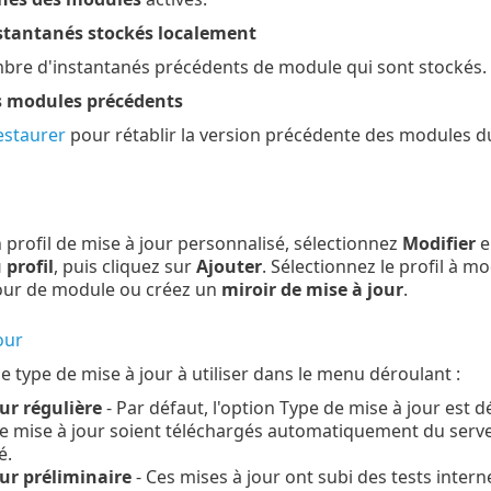
stantanés stockés localement
mbre d'instantanés précédents de module qui sont stockés.
s modules précédents
estaurer
pour rétablir la version précédente des modules 
 profil de mise à jour personnalisé, sélectionnez
Modifier
e
profil
, puis cliquez sur
Ajouter
. Sélectionnez le profil à m
jour de module ou créez un
miroir de mise à jour
.
our
e type de mise à jour à utiliser dans le menu déroulant :
ur régulière
- Par défaut, l'option Type de mise à jour est d
de mise à jour soient téléchargés automatiquement du serveu
é.
our préliminaire
- Ces mises à jour ont subi des tests inter