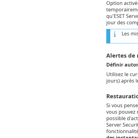
Option activé
temporairemen
qu'ESET Serve
jour des comp
Les mi
Alertes de
Définir auto
Utilisez le c
jours) après 
Restaurati
Si vous pens
vous pouvez r
possible d'ac
Server Securi
fonctionnalit
des instanta