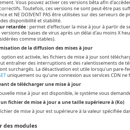
ment. Vous pouvez activer ces versions bêta afin d'accéde
correctifs. Toutefois, ces versions ne sont peut-être pas su
e et NE DOIVENT PAS être utilisées sur des serveurs de prod
es disponibilité et stabilité.
our retardée
: permet d'effectuer la mise à jour à partir de 
 versions de bases de virus après un délai d'au moins X he
sidérées comme stables).
imisation de la diffusion des mises à jour
option est activée, les fichiers de mise à jour sont télécha
t entraîner des interruptions et des ralentissements de té
ont surchargés. La désactivation est utile lorsqu'un pare-feu
SET
uniquement ou qu'une connexion aux services CDN ne f
nt de télécharger une mise à jour
uvelle mise à jour est disponible, le système vous demande 
n fichier de mise à jour a une taille supérieure à (Ko)
u fichier de mise à jour est supérieure à la valeur spécifiée d
ur des modules