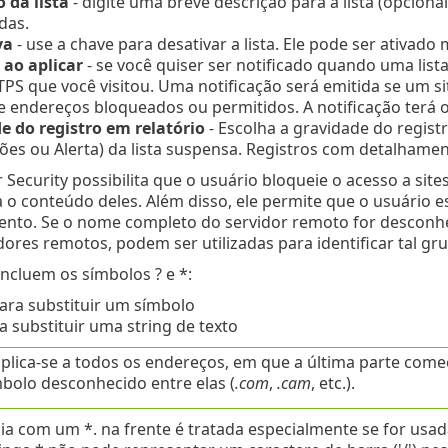
 da lista
- digite uma breve descrição para a lista (opciona
das.
va
- use a chave para desativar a lista. Ele pode ser ativad
 ao aplicar
- se você quiser ser notificado quando uma lista
S que você visitou. Uma notificação será emitida se um sit
de endereços bloqueados ou permitidos. A notificação terá o
e do registro em relatório
- Escolha a gravidade do regist
es ou Alerta) da lista suspensa. Registros com detalhame
 Security possibilita que o usuário bloqueie o acesso a sit
a o conteúdo deles. Além disso, ele permite que o usuário 
nto. Se o nome completo do servidor remoto for desconhec
idores remotos, podem ser utilizadas para identificar tal 
ncluem os símbolos ? e *:
 para substituir um símbolo
a substituir uma string de texto
plica-se a todos os endereços, em que a última parte começ
bolo desconhecido entre elas (
.com
,
.cam
, etc.).
a com um *. na frente é tratada especialmente se for us