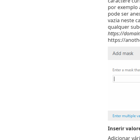
caractere cur
por exemplo 
pode ser ane
vazia neste c
qualquer sub
https://domai
https://anot
Inserir valor
Adicionar vár