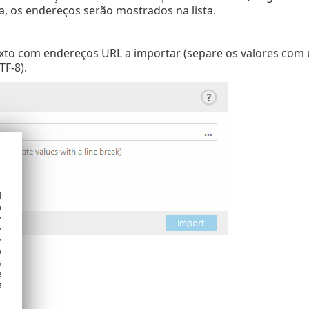
da, os endereços serão mostrados na lista.
exto com endereços URL a importar (separe os valores com
TF-8).
d
h
y
y
e
o
s
e
e