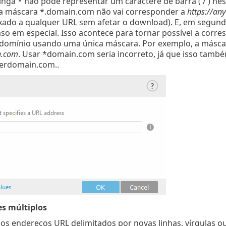
inga * não pode representar um caractere de barra ('/') nest
a máscara *.domain.com não vai corresponder a
https://a
xado a qualquer URL sem afetar o download). E, em segund
aso em especial. Isso acontece para tornar possível a co
domínio usando uma única máscara. Por exemplo, a másc
n.com
. Usar *domain.com seria incorreto, já que isso tamb
herdomain.com..
es múltiplos
ios endereços URL delimitados por novas linhas, vírgulas o