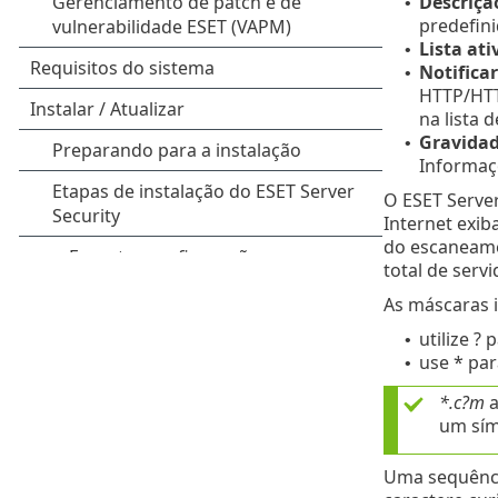
Descrição
•
predefini
Lista ati
•
Notificar
•
HTTP/HTTP
na lista 
Gravidad
•
Informaçõ
O ESET Server
Internet exib
do escaneame
total de serv
As máscaras i
utilize ?
•
use * par
•
*.c?m
a
um sím
Uma sequênci