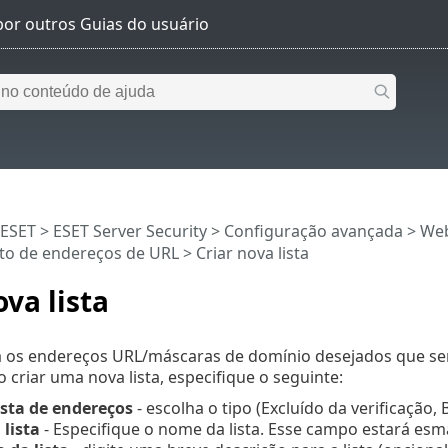
 ESET
>
ESET Server Security
>
Configuração avançada
>
Web
o de endereços de URL
> Criar nova lista
ova lista
irá os endereços URL/máscaras de domínio desejados que se
o criar uma nova lista, especifique o seguinte:
ista de endereços
- escolha o tipo (Excluído da verificação,
lista
- Especifique o nome da lista. Esse campo estará esma