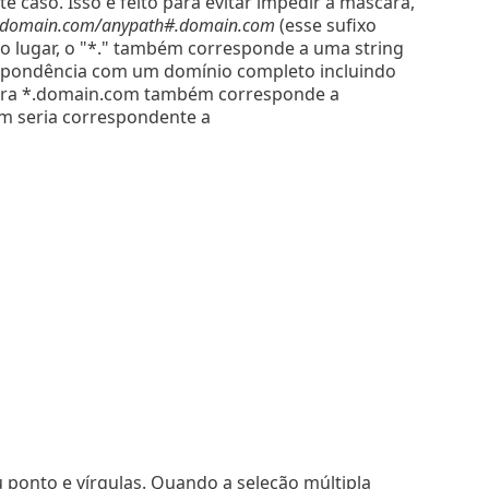
e caso. Isso é feito para evitar impedir a máscara,
nydomain.com/anypath#.domain.com
(esse sufixo
o lugar, o "*." também corresponde a uma string
rrespondência com um domínio completo incluindo
ara *.domain.com também corresponde a
ém seria correspondente a
u ponto e vírgulas. Quando a seleção múltipla