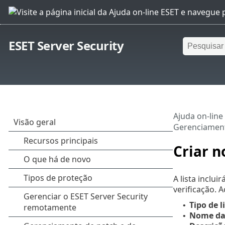
ESET Server Security
Ajuda on-line
Gerenciament
Criar n
A lista inclu
verificação. A
Tipo de l
•
Nome da 
•