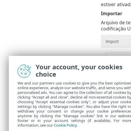
estiver ativa
Importar
Arquivo de t
codificação U
Your account, your cookies
choice
We and our partners use cookies to give you the best optimize
online experience, analyze our website traffic, and serve you wit
personalized ads. You can agree to the collection of all cookies b
clicking "Accept all and close", decline all non-essential cookies b
choosing "Accept essential cookies only", or adjust your cooki
settings by clicking "Manage cookies". You also have the right t
withdraw your consent or change your cookie preference
anytime by clicking the "Manage cookies" link in our websit
footer or in your account settings (if available). For mor
information, see our
Cookie Policy
.