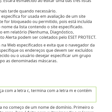
l). Estará esmaecido ao editar uma das três listas
o mais tarde quando necessário.
 específica for usada em avaliação de um site
e for bloqueado ou permitido, pois está incluída
 nome da lista contendo o site especificado.
ro em relatório (Nenhuma, Diagnóstico,
nto Alerta podem ser coletados pelo ESET PROTECT.
es na Web especificados e evita que o navegador da
especifique os endereços que devem ser excluídos
ido ou o usuário desejar especificar um grupo
grupo as denominadas máscaras.
a com a letra c, termina com a letra m e contém
ada no começo de um nome de domínio. Primeiro o