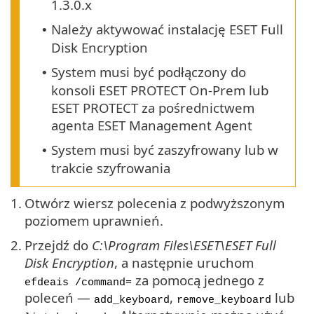
1.3.0.x
Należy aktywować instalację ESET Full
•
Disk Encryption
System musi być podłączony do
•
konsoli ESET PROTECT On-Prem lub
ESET PROTECT za pośrednictwem
agenta ESET Management Agent
System musi być zaszyfrowany lub w
•
trakcie szyfrowania
1.
Otwórz wiersz polecenia z podwyższonym
poziomem uprawnień.
2.
Przejdź do
C:\Program Files\ESET\ESET Full
Disk Encryption
, a następnie uruchom
za pomocą jednego z
efdeais /command=
poleceń —
,
lub
add_keyboard
remove_keyboard