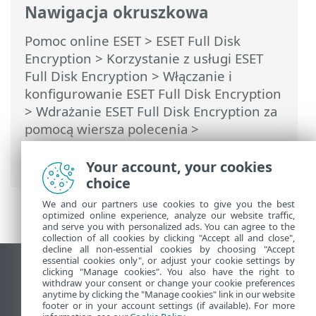
Nawigacja okruszkowa
Pomoc online ESET
>
ESET Full Disk
Encryption
>
Korzystanie z usługi ESET
Full Disk Encryption
>
Włączanie i
konfigurowanie ESET Full Disk Encryption
>
Wdrażanie ESET Full Disk Encryption za
pomocą wiersza polecenia
>
Dodawanie/usuwanie układów
klawiatury za pomocą wiersza poleceń
Your account, your cookies
choice
We and our partners use cookies to give you the best
optimized online experience, analyze our website traffic,
and serve you with personalized ads. You can agree to the
collection of all cookies by clicking "Accept all and close",
decline all non-essential cookies by choosing "Accept
essential cookies only", or adjust your cookie settings by
Wyświetl witrynę internetową dla
clicking "Manage cookies". You also have the right to
withdraw your consent or change your cookie preferences
komputerów
anytime by clicking the "Manage cookies" link in our website
footer or in your account settings (if available). For more
End of Life