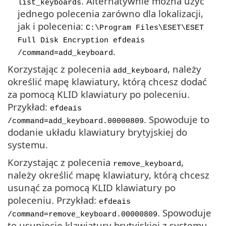
. Alternatywnie można użyć
list_keyboards
jednego polecenia zarówno dla lokalizacji,
jak i polecenia:
C:\Program Files\ESET\ESET
Full Disk Encryption efdeais
.
/command=add_keyboard
Korzystając z polecenia
, należy
add_keyboard
określić mapę klawiatury, którą chcesz dodać
za pomocą KLID klawiatury po poleceniu.
Przykład:
efdeais
. Spowoduje to
/command=add_keyboard.00000809
dodanie układu klawiatury brytyjskiej do
systemu.
Korzystając z polecenia
,
remove_keyboard
należy określić mapę klawiatury, którą chcesz
usunąć za pomocą KLID klawiatury po
poleceniu. Przykład:
efdeais
. Spowoduje
/command=remove_keyboard.00000809
to usunięcie klawiatury brytyjskiej z systemu.