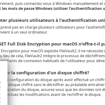
ffrement, puis connectez-vous à Windows manuellement et 
 les mots de passe Windows (utiliser l'authentification 
uter plusieurs utilisateurs à l'authentification un
prend pas en charge plusieurs utilisateurs pour l'authentifi
nvient à un seul ordinateur.
ET Full Disk Encryption pour macOS n'offre-t-il
k Encryption pour macOS exploite FileVault2, il ne nécessit
 lieu de cela, FileVault2 intègre le processus de déchiffr
identifiants de connexion habituels de l'utilisateur pour déver
ifier la configuration d'un disque chiffré?
as la configuration du disque après avoir effectué un chiff
d
d'un disque chiffré sans le déchiffrer au préalable entraî
h
onfiguration du disque, assurez-vous que les données ont é
y
s effectuez les modifications avant de rechiffrer le disque.
y
e
o