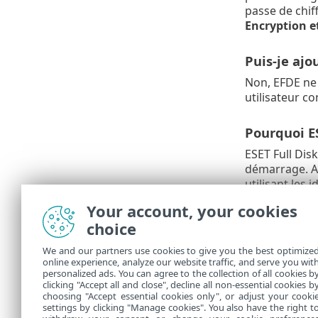
passe de chi
Encryption et
Puis-je ajo
Non, EFDE ne 
utilisateur co
Pourquoi ES
ESET Full Dis
démarrage. Au
utilisant les 
Your account, your cookies
Puis-je mod
choice
Ne modifiez p
We and our partners use cookies to give you the best optimize
modification 
online experience, analyze our website traffic, and serve you wit
modifier la c
personalized ads. You can agree to the collection of all cookies b
déchiffré, pui
clicking "Accept all and close", decline all non-essential cookies b
choosing "Accept essential cookies only", or adjust your cooki
settings by clicking "Manage cookies". You also have the right t