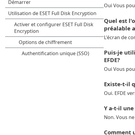
Oui Vous po
Quel est l'
préalable a
L'écran de co
Puis-je uti
EFDE?
Oui Vous pouv
Existe-t-i
Oui. EFDE ver
Y a-t-il un
Non. Vous ne 
Comment un