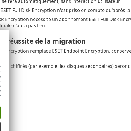
 se fera automatiquement, sans interaction utilisateur.
 ESET Full Disk Encryption n'est prise en compte qu'après la
sk Encryption nécessite un abonnement ESET Full Disk Encrypt
inale n'aura pas lieu.
de réussite de la migration
sk Encryption remplace ESET Endpoint Encryption, conserve u
d
h
non chiffrés (par exemple, les disques secondaires) seront 
y
y
e
o
s
e
e