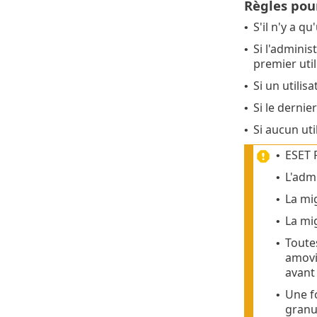
Règles pour
S'il n'y a qu
•
Si l'adminis
•
premier util
Si un utilis
•
Si le dernie
•
Si aucun uti
•
ESET 
•
L'adm
•
La mig
•
La mi
•
Toutes
•
amovib
avant 
Une f
•
granul