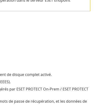
upération dans le serveur ESET Endpoint
ent de disque complet activé.
(EEES).
s, gérés par ESET PROTECT On-Prem / ESET PROTECT
 mots de passe de récupération, et les données de