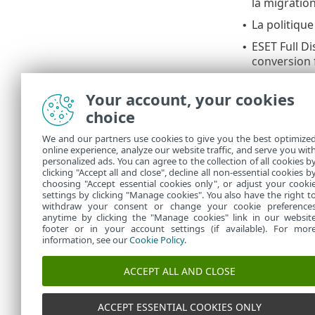
la migration
La politique
•
ESET Full Di
•
conversion f
Critères 
Your account, your cookies
choice
ESET Full Di
•
spécifiée.
We and our partners use cookies to give you the best optimize
online experience, analyze our website traffic, and serve you wit
Les disques 
•
personalized ads. You can agree to the collection of all cookies b
Encryption
.
clicking "Accept all and close", decline all non-essential cookies b
choosing "Accept essential cookies only", or adjust your cooki
settings by clicking "Manage cookies". You also have the right t
withdraw your consent or change your cookie preference
anytime by clicking the "Manage cookies" link in our websit
footer or in your account settings (if available). For mor
information, see our
Cookie Policy
.
ACCEPT ALL AND CLOSE
ACCEPT ESSENTIAL COOKIES ONLY