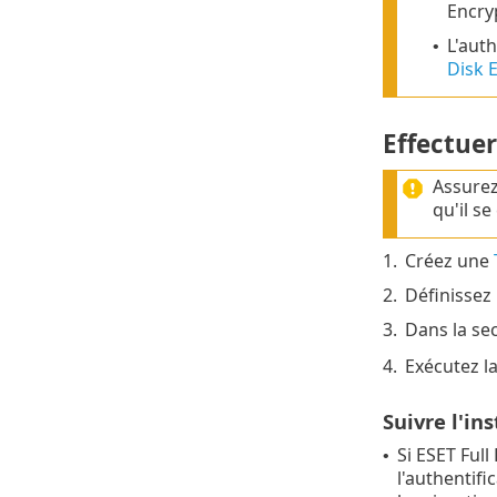
Encryp
L'auth
•
Disk 
Effectuer
Assurez
qu'il s
1.
Créez une
2.
Définissez 
3.
Dans la se
4.
Exécutez la
Suivre l'in
Si ESET Full
•
l'authentifi