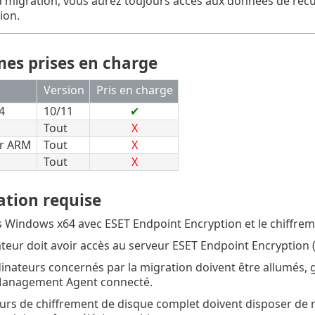
a migration, vous aurez toujours accès aux données de réc
ion.
mes prises en charge
Version
Pris en charge
4
10/11
✔
Tout
X
r ARM
Tout
X
Tout
X
ation requise
 Windows x64 avec ESET Endpoint Encryption et le chiffrem
ateur doit avoir accès au serveur ESET Endpoint Encryption 
dinateurs concernés par la migration doivent être allumé
Management Agent connecté.
teurs de chiffrement de disque complet doivent disposer de