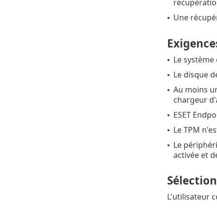
récupératio
Une récupér
•
Exigence
Le système 
•
Le disque d
•
Au moins un 
•
chargeur d
ESET Endpoin
•
Le TPM n'es
•
Le périphér
•
activée et d
Sélection
L'utilisateur