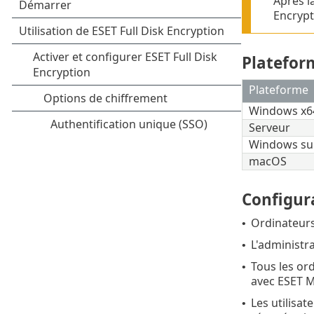
Après l
Encrypt
Platefor
Plateforme
Windows x6
Serveur
Windows su
macOS
Configur
Ordinateurs
•
L'administr
•
Tous les or
•
avec ESET 
Les utilisa
•