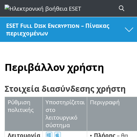
ESET Full Disk Encryption – Πίνακας
περιεχομένων
Περιβάλλον χρήστη
Στοιχεία διασύνδεσης χρήστη
Ρύθμιση
Υποστηρίζεται
Περιγραφή
πολιτικής
στο
λειτουργικό
σύστημα
Λειτουργία
Πλήρης
– θα
•