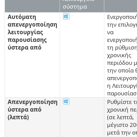
σύστημα
Αυτόματη
Ενεργοποι
απενεργοποίηση
την επιλογ
λειτουργίας
να
παρουσίασης
ενεργοποι
ύστερα από
τη ρύθμιση
χρονικής
περιόδου 
την οποία 
απενεργοπ
η Λειτουργ
παρουσίασ
Απενεργοποίηση
Ρυθμίστε τ
ύστερα από
χρονική πε
(λεπτά)
(σε λεπτά,
μέγιστο 20
μετά την ο