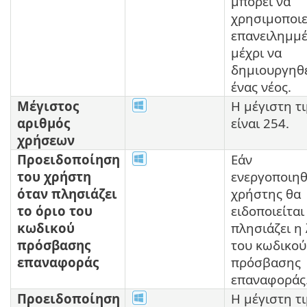
μπορεί να
χρησιμοποιε
επανειλημμέ
μέχρι να
δημιουργηθ
ένας νέος.
Μέγιστος
Η μέγιστη τ
αριθμός
είναι 254.
χρήσεων
Προειδοποίηση
Εάν
του χρήστη
ενεργοποιηθε
όταν πλησιάζει
χρήστης θα
το όριο του
ειδοποιείται
κωδικού
πλησιάζει η
πρόσβασης
του κωδικού
επαναφοράς
πρόσβασης
επαναφοράς
Προειδοποίηση
Η μέγιστη τ