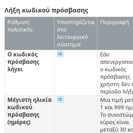
Λήξη κωδικού πρόσβασης
Ρύθμιση
Υποστηρίζεται
Περιγραφή
πολιτικής
στο
λειτουργικό
σύστημα
Ο κωδικός
Εάν
πρόσβασης
απενεργοποι
λήγει
ο κωδικός
πρόσβασης
χρήστη δεν 
περίοδο λήξ
Μέγιστη ηλικία
Μια τιμή με
κωδικού
1 και 999 ημ
πρόσβασης
Το συνιστώ
(ημέρες)
εύρος είναι
μεταξύ 30 κα