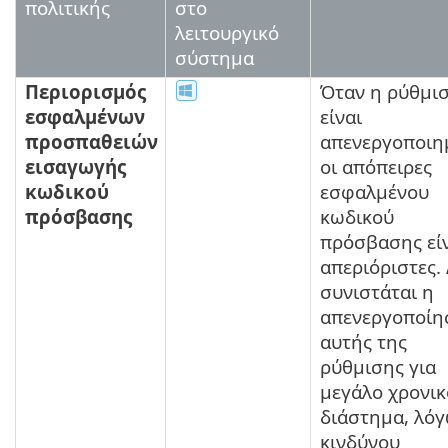
πολιτικής
στο
λειτουργικό
σύστημα
Περιορισμός
Όταν η ρύθμι
εσφαλμένων
είναι
προσπαθειών
απενεργοποιη
εισαγωγής
οι απόπειρες
κωδικού
εσφαλμένου
πρόσβασης
κωδικού
πρόσβασης εί
απεριόριστες.
συνιστάται η
απενεργοποίη
αυτής της
ρύθμισης για
μεγάλο χρονικ
διάστημα, λό
κινδύνου