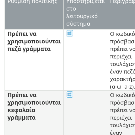
Ρύθμιση πολιτικής
Υποστηρίζεται
Περιγρα
στο
λειτουργικό
σύστημα
Πρέπει να
Ο κωδικό
χρησιμοποιούνται
πρόσβασ
πεζά γράμματα
πρέπει ν
περιέχει
τουλάχισ
έναν πεζ
χαρακτήρ
(α-ω, a-z)
Πρέπει να
Ο κωδικό
χρησιμοποιούνται
πρόσβασ
κεφαλαία
πρέπει ν
γράμματα
περιέχει
τουλάχισ
έναν