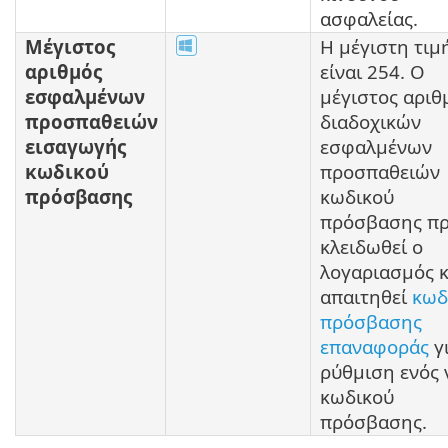
ασφαλείας.
Μέγιστος
Η μέγιστη τιμ
αριθμός
είναι 254. Ο
εσφαλμένων
μέγιστος αριθ
προσπαθειών
διαδοχικών
εισαγωγής
εσφαλμένων
κωδικού
προσπαθειών
πρόσβασης
κωδικού
πρόσβασης πρ
κλειδωθεί ο
λογαριασμός κ
απαιτηθεί
κωδ
πρόσβασης
επαναφοράς
γ
ρύθμιση ενός 
κωδικού
πρόσβασης.