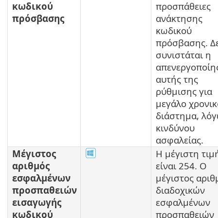
κωδικού
προσπάθειες
πρόσβασης
ανάκτησης
κωδικού
πρόσβασης. Δ
συνιστάται η
απενεργοποίη
αυτής της
ρύθμισης για
μεγάλο χρονικ
διάστημα, λό
κινδύνου
ασφαλείας.
Μέγιστος
Η μέγιστη τιμ
αριθμός
είναι 254. Ο
εσφαλμένων
μέγιστος αριθ
προσπαθειών
διαδοχικών
εισαγωγής
εσφαλμένων
κωδικού
προσπαθειών