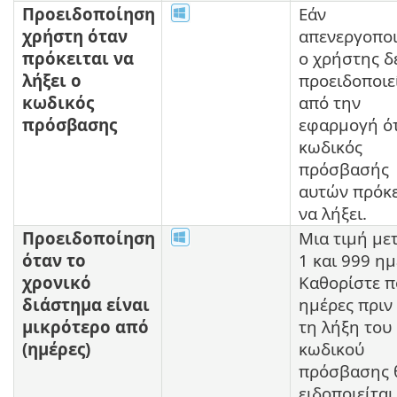
Προειδοποίηση
Εάν
χρήστη όταν
απενεργοποι
πρόκειται να
ο χρήστης δ
λήξει ο
προειδοποιε
κωδικός
από την
πρόσβασης
εφαρμογή ότ
κωδικός
πρόσβασής
αυτών πρόκε
να λήξει.
Προειδοποίηση
Μια τιμή με
όταν το
1 και 999 ημ
χρονικό
Καθορίστε π
διάστημα είναι
ημέρες πριν
μικρότερο από
τη λήξη του
(ημέρες)
κωδικού
πρόσβασης 
ειδοποιείται