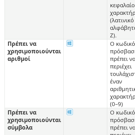
κεφαλαίο
χαρακτή
(λατινικό
αλφάβητο
Z).
Πρέπει να
Ο κωδικό
χρησιμοποιούνται
πρόσβασ
αριθμοί
πρέπει ν
περιέχει
τουλάχισ
έναν
αριθμητι
χαρακτήρ
(0–9)
Πρέπει να
Ο κωδικό
χρησιμοποιούνται
πρόσβασ
σύμβολα
πρέπει ν
περιέχει