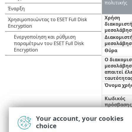
πολιτικής
Χρήση
διακομιστ
μεσολάβησ
Διακομιστ
μεσολάβησ
Θύρα
Ο διακομισ
μεσολάβησ
απαιτεί έλ
ταυτότητα
Όνομα χρή
Κωδικός
πρόσβασης
Χρήση
Your account, your cookies
απευθείας
σύνδεσης ε
choice
δεν υπάρχε