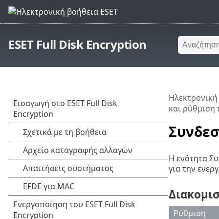
ESET Full Disk Encryption
Ηλεκτρονική
και ρύθμιση 
Συνδεσ
Η ενότητα Συ
για την ενερ
Διακομι
Ρύθμιση