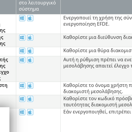
στο λειτουργικό
σύστημα
Ενεργοποιεί τη χρήση της σύ
ή
ενεργοποίηση EFDE.
ης
ής
Καθορίστε μια διεύθυνση δια
ης
Καθορίστε μια θύρα διακομισ
τής
Αυτή η ρύθμιση πρέπει να εν
ης
μεσολάβησης απαιτεί έλεγχο 
εγχο
ς
στη
Καθορίστε το όνομα χρήστη π
διακομιστή μεσολάβησης.
Καθορίστε τον κωδικό πρόσβα
ταυτότητας διακομιστή μεσο
Εάν ενεργοποιηθεί, επιτρέπε
άν
ι