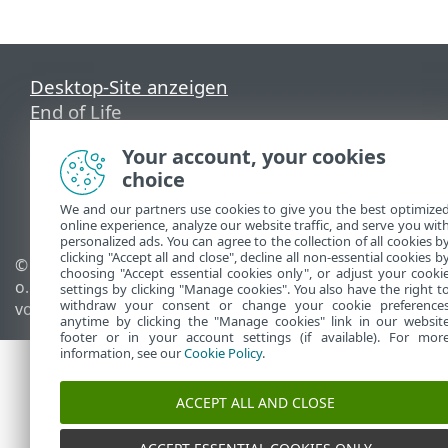
Desktop-Site anzeigen
End of Life
ESET Knowledgebase
Your account, your cookies
ESET-Forum
choice
ESET Status Portal
Regionaler Support
We and our partners use cookies to give you the best optimize
online experience, analyze our website traffic, and serve you wit
personalized ads. You can agree to the collection of all cookies b
clicking "Accept all and close", decline all non-essential cookies b
© 1992 - 2026 ESET, spol. s r.
Cookies verwalten
choosing "Accept essential cookies only", or adjust your cooki
o. - Alle Rechte
Cookie-Richtlinie
settings by clicking "Manage cookies". You also have the right t
withdraw your consent or change your cookie preference
vorbehalten.
anytime by clicking the "Manage cookies" link in our websit
footer or in your account settings (if available). For mor
information, see our
Cookie Policy
.
ACCEPT ALL AND CLOSE