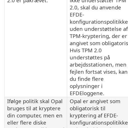
2.0 er påkrævet.
ikke understøtter TPM
2.0, skal du anvende
EFDE-
konfigurationspolitikk
uden understøttelse af
TPM-kryptering, der er
angivet som obligatoris
Hvis TPM 2.0
understøttes på
arbejdsstationen, men
fejlen fortsat vises, kan
du finde flere
oplysninger i
EFDEloggene.
Ifølge politik skal Opal
Opal er angivet som
bruges til at kryptere
obligatorisk til
din computer, men en
kryptering af EFDE-
eller flere diske
konfigurationspolitikke