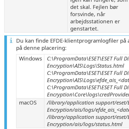
det skal. Fejlen bør
forsvinde, når
arbejdsstationen er
genstartet.
Du kan finde EFDE-klientprogramlogfiler på 
på denne placering:
Windows
C:\ProgramData\ESET\ESET Full Di
Encryption\AIS\Logs\Status.html
C:\ProgramData\ESET\ESET Full Di
Encryption\AIS\Logs\efde_ais_<dat
C:\ProgramData\ESET\ESET Full Di
Encryption\Core\logs\credProvider
macOS
/library/application support/eset/
Encryption/ais/logs/efde_ais_<dat
/library/application support/eset/
Encryption/ais/logs/status.html