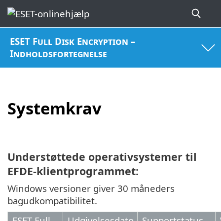
ESET Full Disk Encryption –
Indholdsfortegnelse
Systemkrav
Understøttede operativsystemer til
EFDE-klientprogrammet:
Windows versioner giver 30 måneders
bagudkompatibilitet.
ESET Full
Udgivelsesdato
Supportstatus