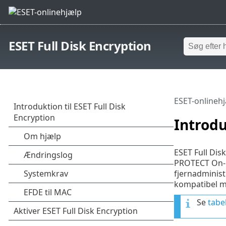
ESET Full Disk Encryption
ESET-onlineh
Introdu
ESET Full Disk
PROTECT On-P
fjernadminis
kompatibel m
Se
tabe