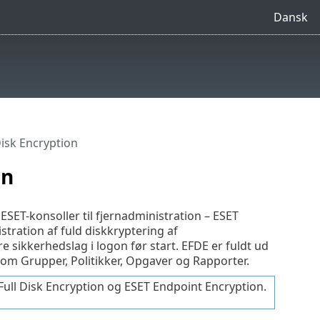
Dansk
Disk Encryption
on
 ESET-konsoller til fjernadministration – ESET
ration af fuld diskkryptering af
e sikkerhedslag i logon før start. EFDE er fuldt ud
 Grupper, Politikker, Opgaver og Rapporter.
Full Disk Encryption og ESET Endpoint Encryption.