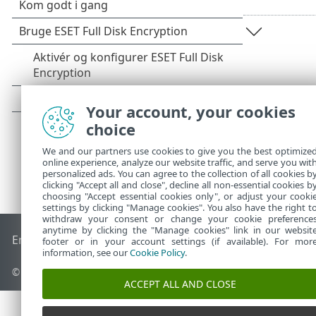
Your account, your cookies
choice
We and our partners use cookies to give you the best optimize
online experience, analyze our website traffic, and serve you wit
personalized ads. You can agree to the collection of all cookies b
clicking "Accept all and close", decline all non-essential cookies b
choosing "Accept essential cookies only", or adjust your cooki
settings by clicking "Manage cookies". You also have the right t
withdraw your consent or change your cookie preference
anytime by clicking the "Manage cookies" link in our websit
End of Life
ESET-vidensbase
ESET-forum
ESET Status Porta
footer or in your account settings (if available). For mor
information, see our
Cookie Policy
.
© 1992 - 2026 ESET, spol. s r.o. – Alle rettigheder forbeholdes.
ACCEPT ALL AND CLOSE