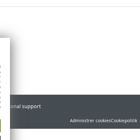
d
h
y
y
e
o
s
e
l
Regional support
e
Administrer cookies
Cookiepolitik