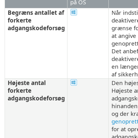
på OS
Begræns antallet af
Når indsti
forkerte
deaktiver
adgangskodeforsøg
grænse fo
at angive
genopret
Det anbef
deaktivere
en længe
af sikker
Højeste antal
Den højes
forkerte
Højeste a
adgangskodeforsøg
adgangsk
hinanden,
og der k
genopret
for at op
adgangsk