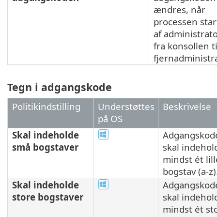
ændres, når
processen star
af administrat
fra konsollen ti
fjernadministr
Tegn i adgangskode
Politikindstilling
Understøttes
Beskrivelse
på OS
Skal indeholde
Adgangskod
små bogstaver
skal indehol
mindst ét lill
bogstav (a-z)
Skal indeholde
Adgangskod
store bogstaver
skal indehol
mindst ét st