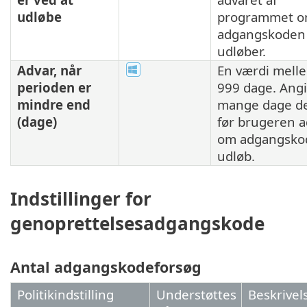
udløbe
programmet om
adgangskoden 
udløber.
Advar, når
En værdi mell
perioden er
999 dage. Angi
mindre end
mange dage de
(dage)
før brugeren a
om adgangsko
udløb.
Indstillinger for
genoprettelsesadgangskode
Antal adgangskodeforsøg
Politikindstilling
Understøttes
Beskrivel