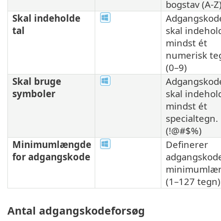
bogstav (A-Z)
Skal indeholde
Adgangskod
tal
skal indehol
mindst ét
numerisk te
(0–9)
Skal bruge
Adgangskod
symboler
skal indehol
mindst ét
specialtegn.
(!@#$%)
Minimumlængde
Definerer
for adgangskode
adgangskod
minimumlæ
(1–127 tegn)
Antal adgangskodeforsøg