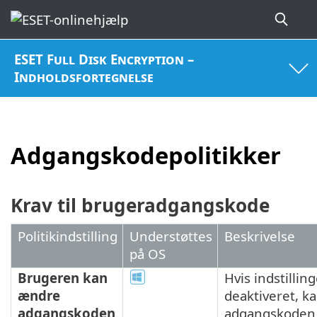
ESET Full Disk Encryption –
Indholdsfortegnelse
Adgangskodepolitikker
Krav til brugeradgangskode
Politikindstilling
Understøttes
Beskrivelse
på OS
Brugeren kan
Hvis indstillin
ændre
deaktiveret, k
adgangskoden
adgangskoden