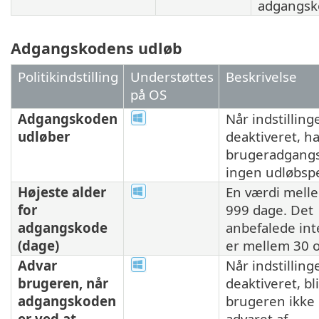
adgangsk
Adgangskodens udløb
Politikindstilling
Understøttes
Beskrivelse
på OS
Adgangskoden
Når indstilling
udløber
deaktiveret, h
brugeradgang
ingen udløbsp
Højeste alder
En værdi mell
for
999 dage. Det
adgangskode
anbefalede int
(dage)
er mellem 30 o
Advar
Når indstilling
brugeren, når
deaktiveret, bl
adgangskoden
brugeren ikke
er ved at
advaret af