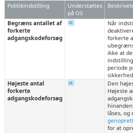
Politikindstilling
Understøttes
Beskrivel
på OS
Begræns antallet af
Når indsti
forkerte
deaktivere
adgangskodeforsøg
forkerte
ubegræns
ikke at d
indstillin
periode p
sikkerhed
Højeste antal
Den højes
forkerte
Højeste a
adgangskodeforsøg
adgangsk
hinanden,
låses, og
genopret
for at op