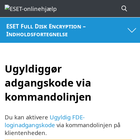
ESET Full Disk Encryption –
Indholdsfortegnelse
Ugyldiggør
adgangskode via
kommandolinjen
Du kan aktivere
Ugyldig FDE-
loginadgangskode
via kommandolinjen på
klientenheden.