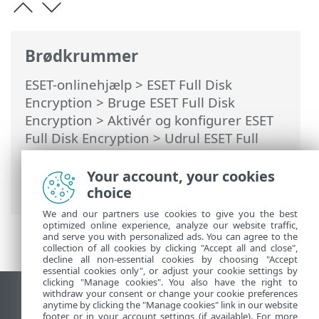
Brødkrummer
ESET-onlinehjælp
>
ESET Full Disk
Encryption
>
Bruge ESET Full Disk
Encryption
>
Aktivér og konfigurer ESET
Full Disk Encryption
>
Udrul ESET Full
Disk Encryption via kommandolinje
>
Ugyldiggør adgangskode via
Your account, your cookies
kommandolinjen
choice
We and our partners use cookies to give you the best
optimized online experience, analyze our website traffic,
and serve you with personalized ads. You can agree to the
collection of all cookies by clicking "Accept all and close",
decline all non-essential cookies by choosing "Accept
essential cookies only", or adjust your cookie settings by
clicking "Manage cookies". You also have the right to
withdraw your consent or change your cookie preferences
Vis computerwebsted
anytime by clicking the "Manage cookies" link in our website
footer or in your account settings (if available). For more