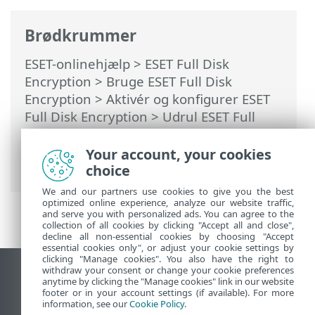
Brødkrummer
ESET-onlinehjælp
>
ESET Full Disk
Encryption
>
Bruge ESET Full Disk
Encryption
>
Aktivér og konfigurer ESET
Full Disk Encryption
>
Udrul ESET Full
Disk Encryption via kommandolinje
>
Udrul et installationsprogram med en
Your account, your cookies
foruddefineret adgangskode
choice
We and our partners use cookies to give you the best
optimized online experience, analyze our website traffic,
and serve you with personalized ads. You can agree to the
collection of all cookies by clicking "Accept all and close",
decline all non-essential cookies by choosing "Accept
essential cookies only", or adjust your cookie settings by
clicking "Manage cookies". You also have the right to
withdraw your consent or change your cookie preferences
Vis computerwebsted
anytime by clicking the "Manage cookies" link in our website
footer or in your account settings (if available). For more
End of Life
information, see our
Cookie Policy
.
ESET-vidensbase