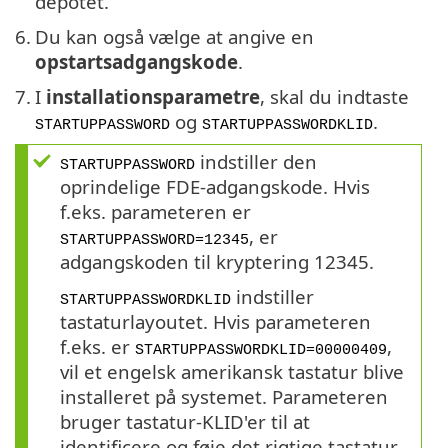
depotet.
6.
Du kan også vælge at angive en
opstartsadgangskode
.
7.
I
installationsparametre
, skal du indtaste
og
.
STARTUPPASSWORD
STARTUPPASSWORDKLID
indstiller den
STARTUPPASSWORD
oprindelige FDE-adgangskode. Hvis
f.eks. parameteren er
, er
STARTUPPASSWORD=12345
adgangskoden til kryptering 12345.
indstiller
STARTUPPASSWORDKLID
tastaturlayoutet. Hvis parameteren
f.eks. er
,
STARTUPPASSWORDKLID=00000409
vil et engelsk amerikansk tastatur blive
installeret på systemet. Parameteren
bruger tastatur-KLID'er til at
identificere og føje det rigtige tastatur