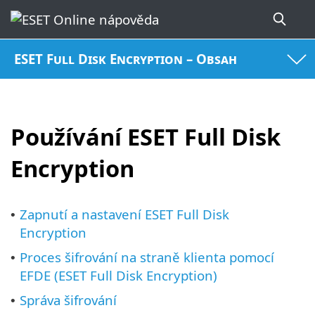
ESET Full Disk Encryption – Obsah
Používání ESET Full Disk
Encryption
Zapnutí a nastavení ESET Full Disk
•
Encryption
Proces šifrování na straně klienta pomocí
•
EFDE (ESET Full Disk Encryption)
Správa šifrování
•