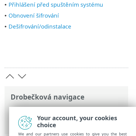
Přihlášení před spuštěním systému
•
Obnovení šifrování
•
Dešifrování/odinstalace
•
Drobečková navigace
ESET Online nápověda
>
ESET Full Disk
Encryption
>
Používání ESET Full Disk
Your account, your cookies
Encryption
choice
We and our partners use cookies to give you the best