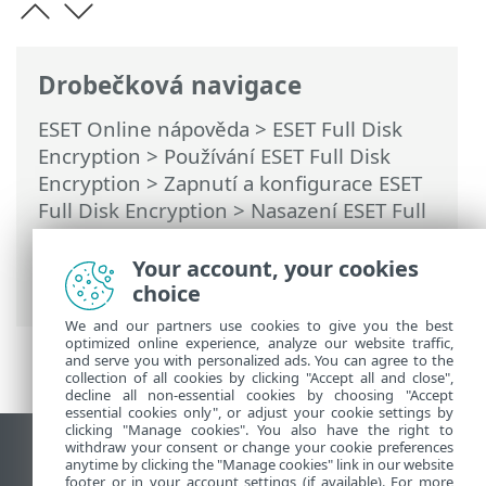
Drobečková navigace
ESET Online nápověda
>
ESET Full Disk
Encryption
>
Používání ESET Full Disk
Encryption
>
Zapnutí a konfigurace ESET
Full Disk Encryption
>
Nasazení ESET Full
Disk Encryption prostřednictvím
příkazového řádku
> Zneplatnění hesla
Your account, your cookies
prostřednictvím příkazového řádku
choice
We and our partners use cookies to give you the best
optimized online experience, analyze our website traffic,
and serve you with personalized ads. You can agree to the
collection of all cookies by clicking "Accept all and close",
decline all non-essential cookies by choosing "Accept
essential cookies only", or adjust your cookie settings by
clicking "Manage cookies". You also have the right to
withdraw your consent or change your cookie preferences
Zobrazit verzi pro počítač
anytime by clicking the "Manage cookies" link in our website
footer or in your account settings (if available). For more