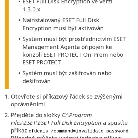
ESET Full Disk Encryption ve verzi
•
1.3.0.x
Nainstalovaný ESET Full Disk
•
Encryption musí být aktivován
Systém musí být prostřednictvím ESET
•
Management Agenta připojen ke
konzoli ESET PROTECT On-Prem nebo
ESET PROTECT
Systém musí být zašifrován nebo
•
dešifrován
1.
Otevřete si příkazový řádek se zvýšenými
oprávněními.
2.
Přejděte do složky
C:\Program
Files\ESET\ESET Full Disk Encryption
a spusťte
příkaz
.
efdeais /command=invalidate_password
Případně můžete v rámci jednoho příkazu