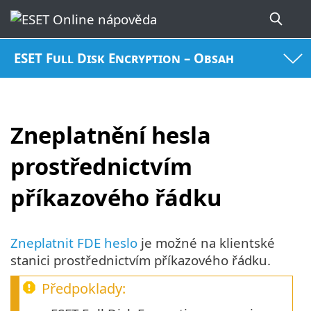
ESET Full Disk Encryption – Obsah
Zneplatnění hesla
prostřednictvím
příkazového řádku
Zneplatnit FDE heslo
je možné na klientské
stanici prostřednictvím příkazového řádku.
Předpoklady: