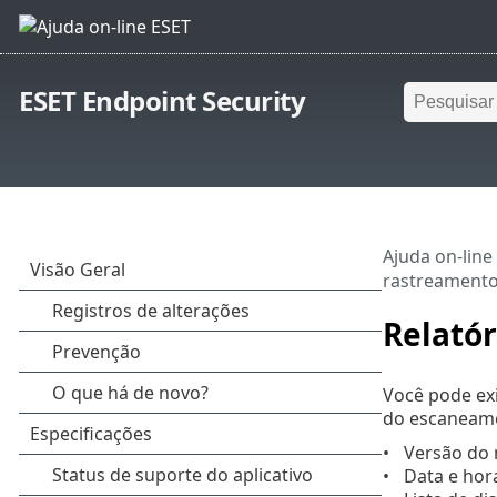
ESET Endpoint Security
Ajuda on-line
rastreament
Relató
Você pode ex
do escaneame
Versão do
Data e hora