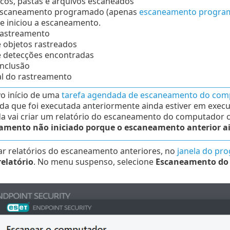
iscos, pastas e arquivos escaneados
scaneamento programado (apenas
escaneamento progra
e iniciou a escaneamento.
rastreamento
objetos rastreados
 detecções encontradas
nclusão
l do rastreamento
o início de uma
tarefa agendada de escaneamento do com
a que foi executada anteriormente ainda estiver em exe
a vai criar um relatório do escaneamento do computador c
amento não iniciado porque o escaneamento anterior a
ar relatórios do escaneamento anteriores, no
janela do pro
relatório
. No menu suspenso, selecione
Escaneamento do