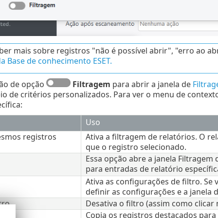
ber mais sobre registros "não é possível abrir", "erro ao ab
da Base de conhecimento ESET.
tão de opção
Filtragem
para abrir a janela de
Filtra
o de critérios personalizados. Para ver o menu de context
cífica:
Uso
esmos registros
Ativa a filtragem de relatórios. O r
que o registro selecionado.
Essa opção abre a janela Filtragem d
para entradas de relatório específic
Ativa as configurações de filtro. Se v
definir as configurações e a janela d
tro
Desativa o filtro (assim como clicar
Copia os registros destacados para 