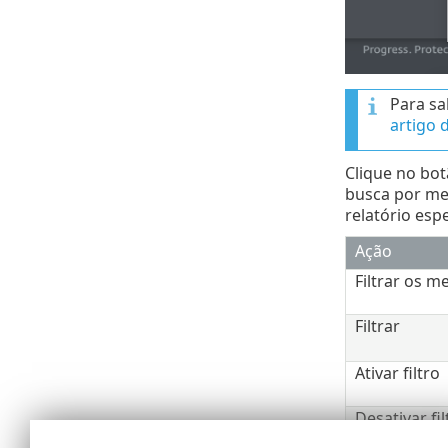
Para sa
artigo 
Clique no bo
busca por mei
relatório espe
Ação
Filtrar os m
Filtrar
Ativar filtro
Desativar fil
Copiar