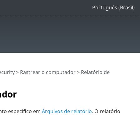
Português (Brasil)
curity
>
Rastrear o computador
> Relatório de
ador
nto específico em
Arquivos de relatório
. O relatório