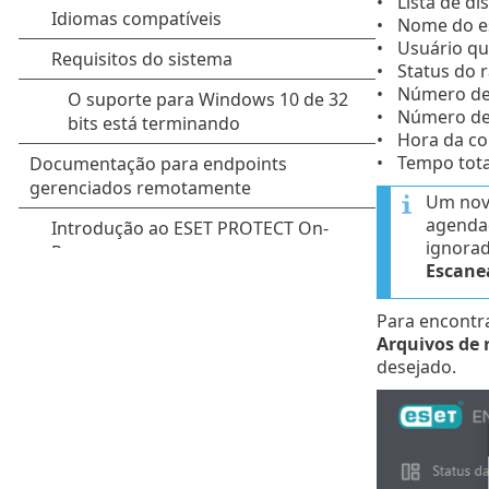
Lista de d
Nome do e
Usuário qu
Status do 
Número de 
Número de
Hora da co
Tempo tota
Um nov
agendad
ignorad
Escane
Para encontr
Arquivos de 
desejado.