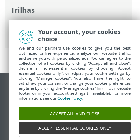
Trilhas
Ajuda on-line ESET
>
ESET Endpoint
Security
>
Usando o ESET Endpoint
Your account, your cookies
Security
> Escanear o computador
choice
We and our partners use cookies to give you the best
optimized online experience, analyze our website traffic,
and serve you with personalized ads. You can agree to the
collection of all cookies by clicking "Accept all and close",
decline all non-essential cookies by choosing "Accept
essential cookies only", or adjust your cookie settings by
clicking "Manage cookies". You also have the right to
withdraw your consent or change your cookie preferences
Ver site para desktop
anytime by clicking the "Manage cookies" link in our website
footer or in your account settings (if available). For more
End of Life
information, see our
Cookie Policy
.
Base de conhecimento ESET
Fórum ESET
ACCEPT ALL AND CLOSE
ESET Status Portal
Suporte regional
ACCEPT ESSENTIAL COOKIES ONLY