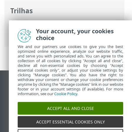
Trilhas
Ajuda on-line ESET
>
ESET Endpoint
Security
>
Usando o ESET Endpoint
Your account, your cookies
Security
> Atualizar
choice
We and our partners use cookies to give you the best
optimized online experience, analyze our website traffic,
and serve you with personalized ads. You can agree to the
collection of all cookies by clicking "Accept all and close",
decline all non-essential cookies by choosing "Accept
essential cookies only", or adjust your cookie settings by
clicking "Manage cookies". You also have the right to
withdraw your consent or change your cookie preferences
Ver site para desktop
anytime by clicking the "Manage cookies" link in our website
footer or in your account settings (if available). For more
End of Life
information, see our
Cookie Policy
.
Base de conhecimento ESET
Fórum ESET
ACCEPT ALL AND CLOSE
ESET Status Portal
Suporte regional
ACCEPT ESSENTIAL COOKIES ONLY