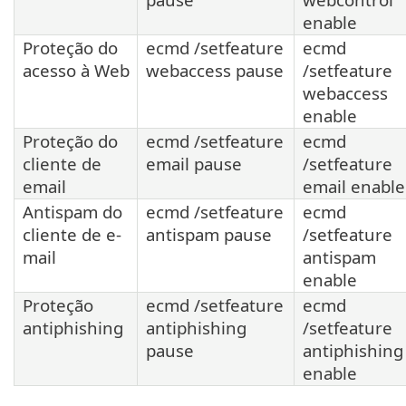
enable
Proteção do
ecmd /setfeature
ecmd
acesso à Web
webaccess pause
/setfeature
webaccess
enable
Proteção do
ecmd /setfeature
ecmd
cliente de
email pause
/setfeature
email
email enable
Antispam do
ecmd /setfeature
ecmd
cliente de e-
antispam pause
/setfeature
mail
antispam
enable
Proteção
ecmd /setfeature
ecmd
antiphishing
antiphishing
/setfeature
pause
antiphishing
enable