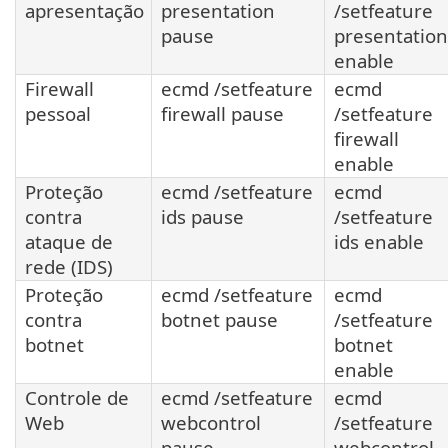
apresentação
presentation
/setfeature
pause
presentation
enable
Firewall
ecmd /setfeature
ecmd
pessoal
firewall pause
/setfeature
firewall
enable
Proteção
ecmd /setfeature
ecmd
contra
ids pause
/setfeature
ataque de
ids enable
rede (IDS)
Proteção
ecmd /setfeature
ecmd
contra
botnet pause
/setfeature
botnet
botnet
enable
Controle de
ecmd /setfeature
ecmd
Web
webcontrol
/setfeature
pause
webcontrol