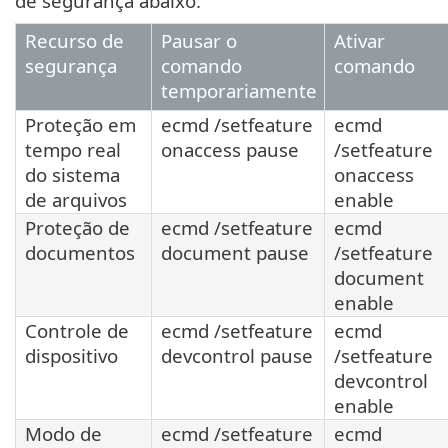
de segurança abaixo:
Recurso de
Pausar o
Ativar
segurança
comando
comando
temporariamente
Proteção em
ecmd /setfeature
ecmd
tempo real
onaccess pause
/setfeature
do sistema
onaccess
de arquivos
enable
Proteção de
ecmd /setfeature
ecmd
documentos
document pause
/setfeature
document
enable
Controle de
ecmd /setfeature
ecmd
dispositivo
devcontrol pause
/setfeature
devcontrol
enable
Modo de
ecmd /setfeature
ecmd